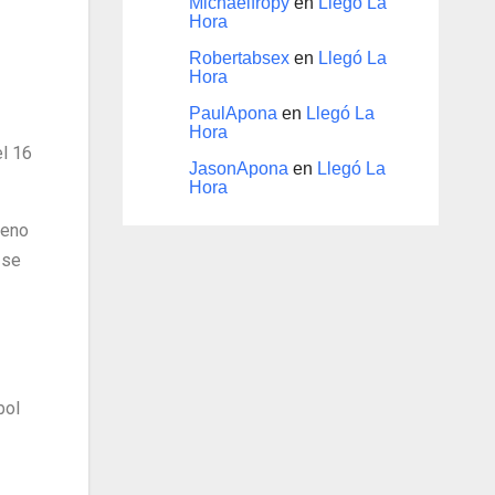
Michaelfropy
en
Llegó La
Hora
Robertabsex
en
Llegó La
Hora
PaulApona
en
Llegó La
Hora
el 16
JasonApona
en
Llegó La
Hora
reno
 se
bol