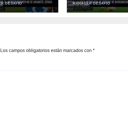
stias por su ida
cambia sus colo
R.DESAFIO
MANAGER.DESAFIO
Los campos obligatorios están marcados con
*