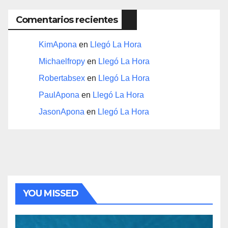
Comentarios recientes
KimApona
en
Llegó La Hora
Michaelfropy
en
Llegó La Hora
Robertabsex
en
Llegó La Hora
PaulApona
en
Llegó La Hora
JasonApona
en
Llegó La Hora
YOU MISSED