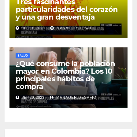
Tres fascinantes
particularidades del corazón
y una gran desventaja
OCT 10, 2023
MANAGER.DESAFIO
SALUD
¿Qué consume la población
mayor en Colombia? Los 10
principales hábitos de
compra
SEP 20, 2023
MANAGER.DESAFIO