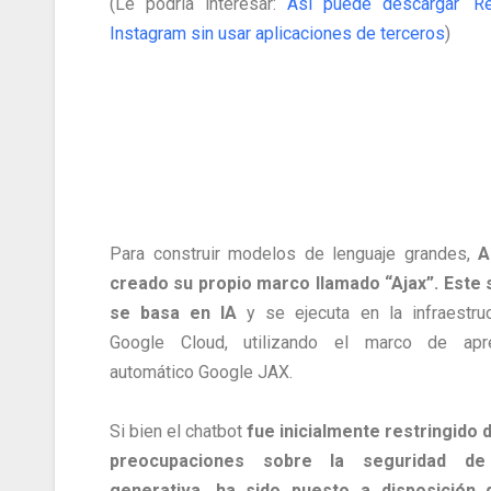
(Le podría interesar:
Así puede descargar ‘Re
Instagram sin usar aplicaciones de terceros
)
Para construir modelos de lenguaje grandes,
A
creado su propio marco llamado “Ajax”. Este
se basa en IA
y se ejecuta en la infraestru
Google Cloud, utilizando el marco de apre
automático Google JAX.
Si bien el chatbot
fue inicialmente restringido 
preocupaciones sobre la seguridad de
generativa, ha sido puesto a disposición