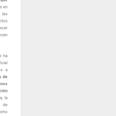
s en
 las
ctos
ecer
cien
e ha
cial
as a
s de
enos
ción
, la
a de
como