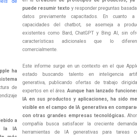
els’ de
puede resumir texto
y responder preguntas basada
datos previamente capacitados. En cuanto a
capacidades del chatbot, se asemeja a produ
existentes como Bard, ChatGPT y Bing AI, sin ofr
características adicionales que lo diferen
comercialmente.
Este informe surge en un contexto en el que Appl
pple ha
estado buscando talento en inteligencia artifi
 sistema
generativa, publicando ofertas de trabajo dirigid
ctura de
expertos en el área.
Aunque han lanzado funcione
ndizaje
IA en sus productos y aplicaciones, ha sido m
visible en el campo de IA generativa en compara
con otras grandes empresas tecnológicas.
Ahora
debido a
compañía busca satisfacer la creciente demand
 la IA
herramientas de IA generativas para tareas 
 de más