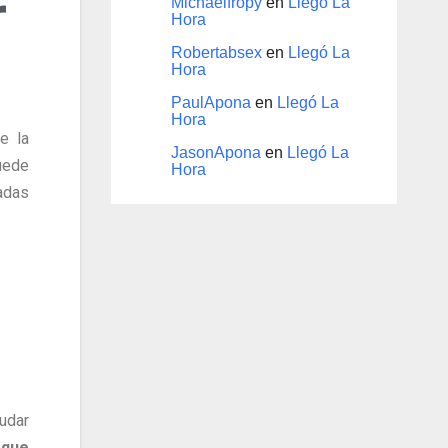
r
Michaelfropy
en
Llegó La
Hora
Robertabsex
en
Llegó La
Hora
PaulApona
en
Llegó La
Hora
e la
JasonApona
en
Llegó La
uede
Hora
adas
udar
 que