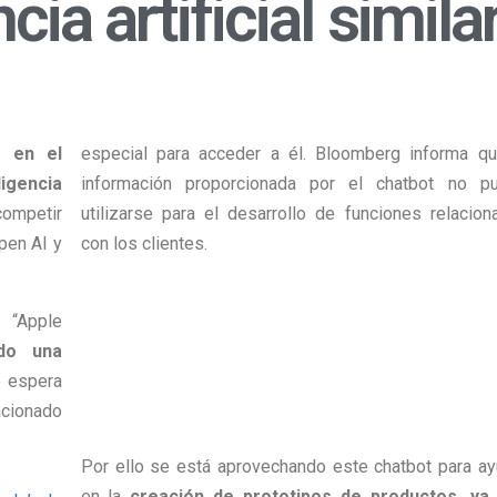
cia artificial simila
a en el
especial para acceder a él. Bloomberg informa qu
igencia
información proporcionada por el chatbot no p
 competir
utilizarse para el desarrollo de funciones relacion
pen AI y
con los clientes.
 “Apple
do una
e espera
acionado
Por ello se está aprovechando este chatbot para ay
en la
creación de prototipos de productos, ya