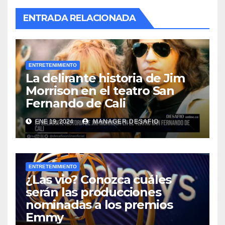
ENTRADA RELACIONADA
ENTRETENIMIENTO
La delirante historia de Jim
Morrison en el teatro San
Fernando de Cali
ENE 19, 2024
MANAGER.DESAFIO
ENTRETENIMIENTO
¿Las vio? Conozca cuáles
serán las producciones
nominadas a los premios
Emmy