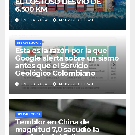
EL COSTOSO DESVÍO DE
6.500 KM
ENE 24, 2024
MANAGER.DESAFIO
SIN CATEGORÍA
Esta es la razón por la que
Google alerta sobre un sismo
antes que el Servicio
Geológico Colombiano
ENE 23, 2024
MANAGER.DESAFIO
SIN CATEGORÍA
Temblor en China de
magnitud 7,0 sacudió la