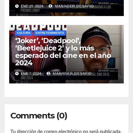
ENE 15, 2024
MANAGER.DESAFIO
CULTURA
ENTRETENIMIENTO
‘Joker’, ‘Deadpool’,
‘Beetlejuice 2’ y lo más
esperado del cine en el año
2024
ENE 2, 2024
MANAGER.DESAFIO
Comments (0)
Tu dirección de correo electrónico no será publicada.