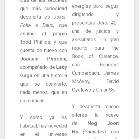
Otra de las secuelas
energías para seguir
que más curiosidad
dirigiendo y
despierta es
Joker:
presentará
Juror #2
,
Folie a Deux,
que
una de juicios y
asume el propio
asesinatos. Un gran
Todd Phillips, y que
reparto para The
cuenta de nuevo con
Book of Clarence,
J
oaquin Phoenix
,
con Benedict
acompañado de
Lady
Cumberbach, James
Gaga
en una historia
McAvoy, David
que se convierte,
Oyelowo y Omar Sy.
nada menos, que en
un musical.
Y despierta mucho
interés lo nuevo
Y como ya es
de
Nog Joon
habitual, hay novedad
Ho
(Parasites),
con
en el universo