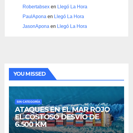
Robertabsex
en
Llegó La Hora
PaulApona
en
Llegó La Hora
JasonApona
en
Llegó La Hora
YOU MISSED
SIN CATEGORÍA
ATAQUES EN EL MAR ROJO
EL COSTOSO DESVÍO DE
6.500 KM