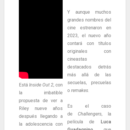
Y aunque muchos
grandes nombres del
cine estrenaron en
2023, el nuevo año
contará con títulos
originales con
cineastas
destacados detrás
más allá de las
secuelas, precuelas
Está
Inside Out 2
, con
o
remakes
.
la imbatible
propuesta de ver a
Es el caso
Riley nueve años
de
Challengers
, la
después llegando a
película de
Luca
la adolescencia con
Guadagnino
que