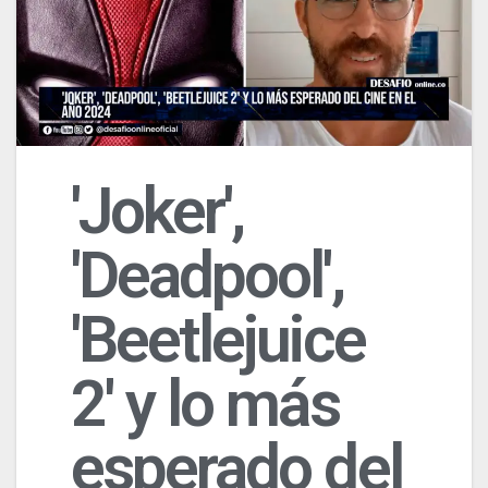
'Joker',
'Deadpool',
'Beetlejuice
2' y lo más
esperado del