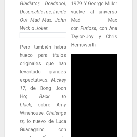
Gladiator,
Deadpool,
1979. Y George Miller
Despicable me, Inside
vuelve al universo
Out Mad Max, John
Mad Max
Wick
o
Joker.
con
Furiosa,
con Ana
Taylor-Joy y Chris
Hemsworth.
Pero también habrá
hueco para títulos
originales que han
levantado grandes
expectativas:
Mickey
17,
de Bong Joon
Ho;
Back to
black,
sobre Amy
Winehouse;
Chalenge
rs,
lo nuevo de Luca
Guadagnino, con