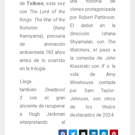
una historia de
de
Tolkien
, esta vez
clones protagonizada
con
The Lord of the
por Robert Pattinson.
Rings: The War of the
El debut en la
Rohirrim
(Kenji
dirección Ishana
Kamiyama), precuela
Shyamalan, con
The
de animación
Watchers
, el paso a
ambientada 183 años
la comedia de John
antes de lo ocurrido
Krasinski con
If
o la
en la trilogía.
vida de Amy
Llega
Winehouse contada
también
Deadpool
por Sam Taylor-
3
con el gran
Johnson, son otros
aliciente de recuperar
de los títulos
a Hugh Jackman
destacados de 2024.
interpretando al