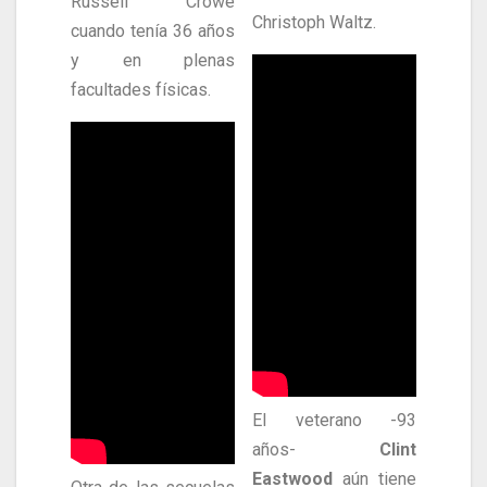
Russell Crowe
Christoph Waltz.
cuando tenía 36 años
y en plenas
facultades físicas.
El veterano -93
años-
Clint
Eastwood
aún tiene