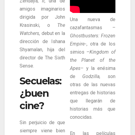
Zendaya;
If,
una de
amigos imaginarios
dirigida por John
Una nueva de
Krasinski, o
The
cazafantasmas –
Watchers,
debut en la
Ghostbusters: Frozen
dirección de Ishana
Empire
-, otra de los
Shyamalan, hija del
simios –
Kingdom of
director de The Sixth
the Planet of the
Sense.
Apes
– y la enésima
de
Godzilla,
son
Secuelas:
otras de las nuevas
¿buen
entregas de historias
que llegarán de
cine?
historias más que
conocidas.
Sin perjuicio de que
siempre viene bien
En las películas