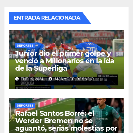
ENTRADA RELACIONADA
DEPORTES
Junior dio el primer golpe y
venció a Millonarios en la ida
de la Superliga
ENE 19, 2024
MANAGER.DESAFIO
DEPORTES
Rafael Santos Borré: el
Werder Bremen no se
aguantó, serias molestias por