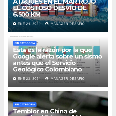
ATAQUES EN EL MAR ROJO
EL COSTOSO DESVÍO DE
6.500 KM
ENE 24, 2024
MANAGER.DESAFIO
SIN CATEGORÍA
Esta es la razón por la que
Google alerta sobre un sismo
antes que el Servicio
Geológico Colombiano
ENE 23, 2024
MANAGER.DESAFIO
SIN CATEGORÍA
Temblor en China de