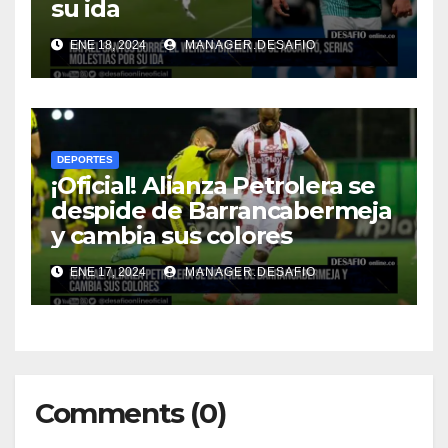
su ida
ENE 18, 2024
MANAGER.DESAFIO
DEPORTES
¡Oficial! Alianza Petrolera se
despide de Barrancabermeja
y cambia sus colores
ENE 17, 2024
MANAGER.DESAFIO
Comments (0)