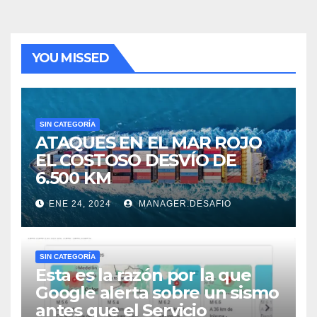
YOU MISSED
SIN CATEGORÍA
ATAQUES EN EL MAR ROJO
EL COSTOSO DESVÍO DE
6.500 KM
ENE 24, 2024
MANAGER.DESAFIO
SIN CATEGORÍA
Esta es la razón por la que
Google alerta sobre un sismo
antes que el Servicio