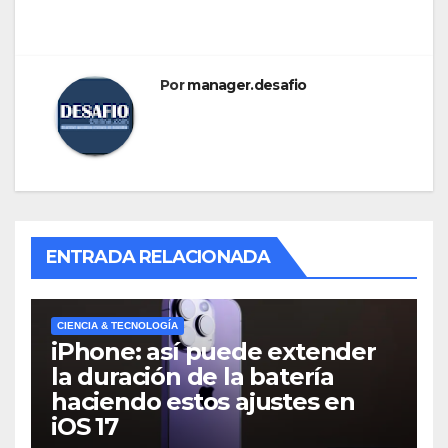
Por
manager.desafio
ENTRADA RELACIONADA
CIENCIA & TECNOLOGÍA
iPhone: así puede extender
la duración de la batería
haciendo estos ajustes en
iOS 17