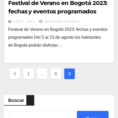
Festival de Verano en Bogotá 2023:
fechas y eventos programados
AGO 1, 2023
MANAGER.DESAFIO
Festival de Verano en Bogotá 2023: fechas y eventos
programados Del 5 al 15 de agosto los habitantes
de Bogotá podrán disfrutar…
Navegación
1
…
8
9
de
entradas
Buscar