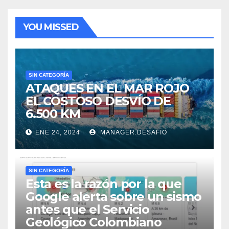
YOU MISSED
SIN CATEGORÍA
ATAQUES EN EL MAR ROJO
EL COSTOSO DESVÍO DE
6.500 KM
ENE 24, 2024
MANAGER.DESAFIO
SIN CATEGORÍA
Esta es la razón por la que
Google alerta sobre un sismo
antes que el Servicio
Geológico Colombiano