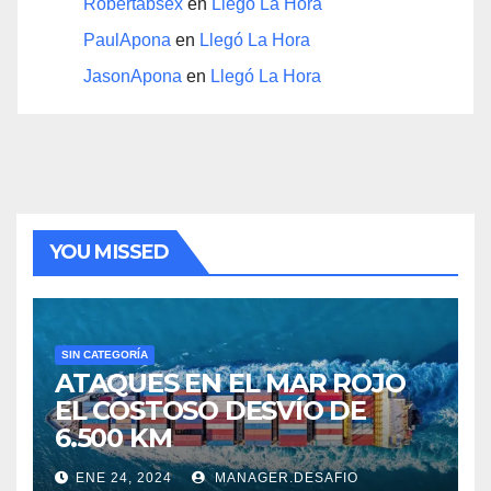
Robertabsex
en
Llegó La Hora
PaulApona
en
Llegó La Hora
JasonApona
en
Llegó La Hora
YOU MISSED
SIN CATEGORÍA
ATAQUES EN EL MAR ROJO
EL COSTOSO DESVÍO DE
6.500 KM
ENE 24, 2024
MANAGER.DESAFIO