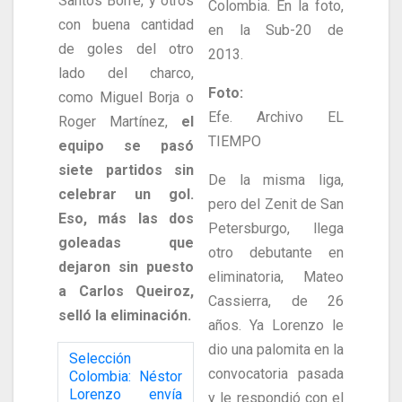
Santos Borré, y otros
Colombia. En la foto,
con buena cantidad
en la Sub-20 de
de goles del otro
2013.
lado del charco,
Foto:
como Miguel Borja o
Efe. Archivo EL
Roger Martínez,
el
TIEMPO
equipo se pasó
siete partidos sin
De la misma liga,
celebrar un gol.
pero del Zenit de San
Eso, más las dos
Petersburgo, llega
goleadas que
otro debutante en
dejaron sin puesto
eliminatoria, Mateo
a Carlos Queiroz,
Cassierra, de 26
selló la eliminación.
años. Ya Lorenzo le
dio una palomita en la
Selección
convocatoria pasada
Colombia: Néstor
Lorenzo envía
y le respondió con el