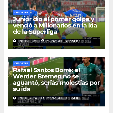
DEPORTES
Junior dio el primer golpe y
venció a Millonarios en la ida
de la Superliga
ENE 19, 2024
MANAGER.DESAFIO
DEPORTES
Rafael Santos Borré: el
Werder Bremen no se
aguantó, serias molestias por
su ida
ENE 18, 2024
MANAGER.DESAFIO