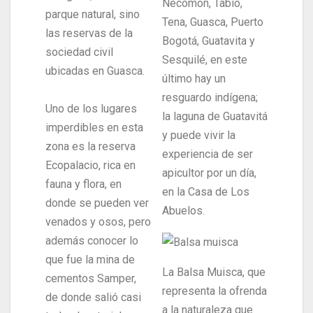
Necomón, Tabio,
parque natural, sino
Tena, Guasca, Puerto
las reservas de la
Bogotá, Guatavita y
sociedad civil
Sesquilé, en este
ubicadas en Guasca.
último hay un
resguardo indígena;
Uno de los lugares
la laguna de Guatavitá
imperdibles en esta
y puede vivir la
zona es la reserva
experiencia de ser
Ecopalacio, rica en
apicultor por un día,
fauna y flora, en
en la Casa de Los
donde se pueden ver
Abuelos.
venados y osos, pero
además conocer lo
que fue la mina de
La Balsa Muisca, que
cementos Samper,
representa la ofrenda
de donde salió casi
a la naturaleza que