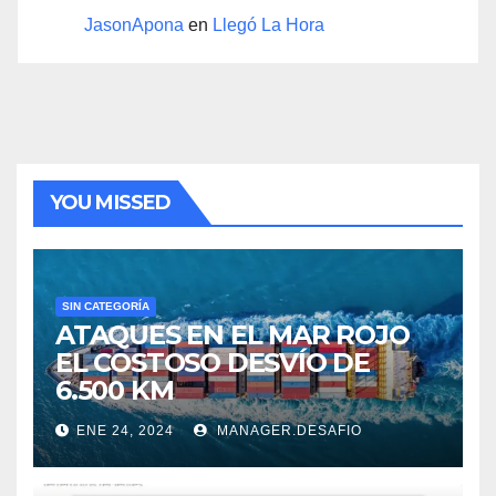
JasonApona
en
Llegó La Hora
YOU MISSED
SIN CATEGORÍA
ATAQUES EN EL MAR ROJO
EL COSTOSO DESVÍO DE
6.500 KM
ENE 24, 2024
MANAGER.DESAFIO