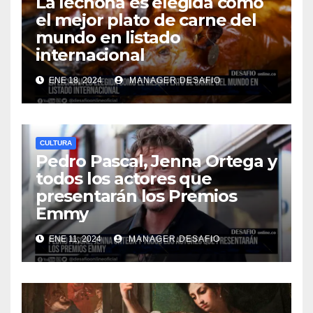
La lechona es elegida como
el mejor plato de carne del
mundo en listado
internacional
ENE 18, 2024
MANAGER.DESAFIO
CULTURA
Pedro Pascal, Jenna Ortega y
todos los actores que
presentarán los Premios
Emmy
ENE 11, 2024
MANAGER.DESAFIO