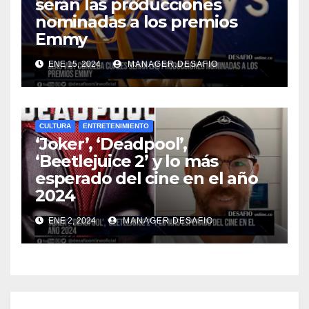
serán las producciones
nominadas a los premios
Emmy
ENE 15, 2024
MANAGER.DESAFIO
CULTURA
ENTRETENIMIENTO
‘Joker’, ‘Deadpool’,
‘Beetlejuice 2’ y lo más
esperado del cine en el año
2024
ENE 2, 2024
MANAGER.DESAFIO