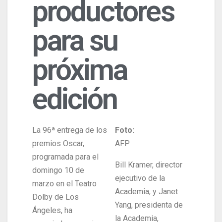
productores
para su
próxima
edición
La 96ª entrega de los
Foto:
premios Oscar,
AFP
programada para el
Bill Kramer, director
domingo 10 de
ejecutivo de la
marzo en el Teatro
Academia, y Janet
Dolby de Los
Yang, presidenta de
Ángeles, ha
la Academia,