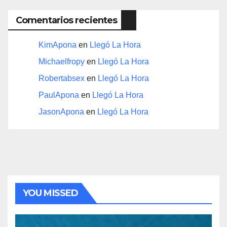
Comentarios recientes
KimApona
en
Llegó La Hora
Michaelfropy
en
Llegó La Hora
Robertabsex
en
Llegó La Hora
PaulApona
en
Llegó La Hora
JasonApona
en
Llegó La Hora
YOU MISSED