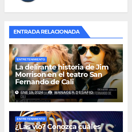
ENTRADA RELACIONADA
ENTRETENIMIENTO
La delirante historia de Jim
Morrison en el teatro San
Fernando de Cali
ENE 19, 2024
MANAGER.DESAFIO
ENTRETENIMIENTO
¿Las vio? Conozca cuáles