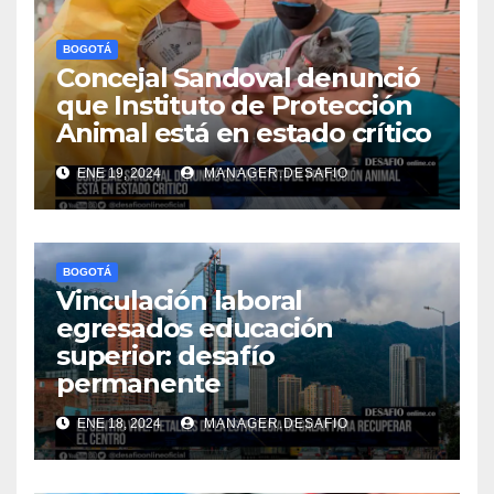
BOGOTÁ
Concejal Sandoval denunció
que Instituto de Protección
Animal está en estado crítico
ENE 19, 2024
MANAGER.DESAFIO
BOGOTÁ
Vinculación laboral
egresados educación
superior: desafío
permanente
ENE 18, 2024
MANAGER.DESAFIO