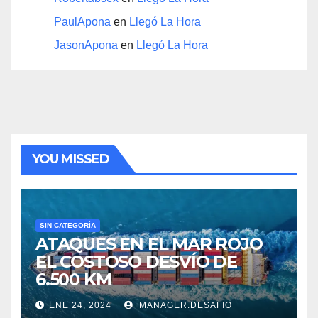
PaulApona
en
Llegó La Hora
JasonApona
en
Llegó La Hora
YOU MISSED
SIN CATEGORÍA
ATAQUES EN EL MAR ROJO
EL COSTOSO DESVÍO DE
6.500 KM
ENE 24, 2024
MANAGER.DESAFIO