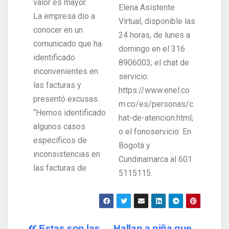
valor es mayor.
Elena Asistente
La empresa dio a
Virtual, disponible las
conocer en un
24 horas, de lunes a
comunicado que ha
domingo en el 316
identificado
8906003; el chat de
inconvenientes en
servicio:
las facturas y
https://www.enel.co
presentó excusas.
m.co/es/personas/c
“Hemos identificado
hat-de-atencion.html;
algunos casos
o el fonoservicio: En
específicos de
Bogotá y
inconsistencias en
Cundinamarca al 601
las facturas de
5115115.
Estas son las
Hallan a niña que