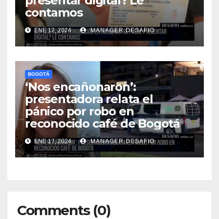
presentar digital? Le
contamos
ENE 17, 2024
MANAGER.DESAFIO
BOGOTÁ
‘Nos encañonaron’:
presentadora relata el
pánico por robo en
reconocido café de Bogotá
ENE 17, 2024
MANAGER.DESAFIO
Comments (0)