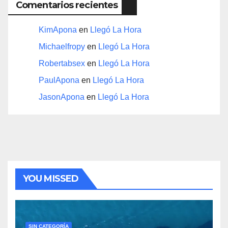
Comentarios recientes
KimApona
en
Llegó La Hora
Michaelfropy
en
Llegó La Hora
Robertabsex
en
Llegó La Hora
PaulApona
en
Llegó La Hora
JasonApona
en
Llegó La Hora
YOU MISSED
SIN CATEGORÍA