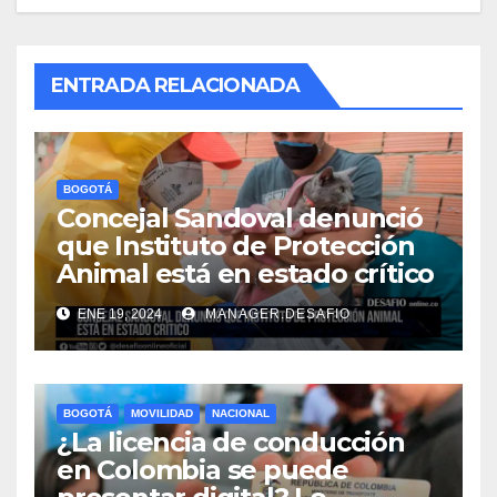
ENTRADA RELACIONADA
BOGOTÁ
Concejal Sandoval denunció
que Instituto de Protección
Animal está en estado crítico
ENE 19, 2024
MANAGER.DESAFIO
BOGOTÁ
MOVILIDAD
NACIONAL
¿La licencia de conducción
en Colombia se puede