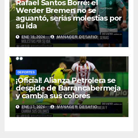
Rafael Santos Borré: el
Werder Bremen no se
aguantó, serias molestias por
su ida
ENE 18, 2024
MANAGER.DESAFIO
DEPORTES
¡Oficial! Alianza Petrolera se
despide de Barrancabermeja
y cambia sus colores
ENE 17, 2024
MANAGER.DESAFIO