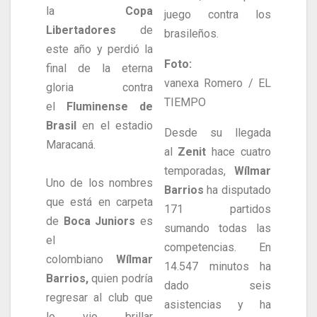
la
Copa
juego contra los
Libertadores
de
brasileños.
este año y perdió la
Foto:
final de la eterna
vanexa Romero / EL
gloria contra
TIEMPO
el
Fluminense de
Brasil
en el estadio
Desde su llegada
Maracaná.
al
Zenit
hace cuatro
temporadas,
Wílmar
Uno de los nombres
Barrios
ha disputado
que está en carpeta
171 partidos
de
Boca Juniors
es
sumando todas las
el
competencias. En
colombiano
Wílmar
14.547 minutos ha
Barrios,
quien podría
dado seis
regresar al club que
asistencias y ha
lo vio brillar