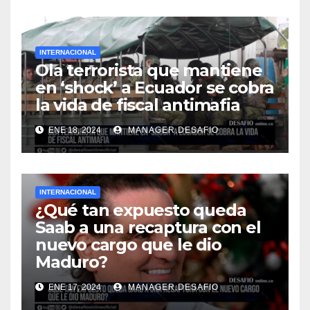
INTERNACIONAL
Ola terrorista que mantiene
en ‘shock’ a Ecuador se cobra
la vida de fiscal antimafia
ENE 18, 2024
MANAGER.DESAFIO
INTERNACIONAL
¿Qué tan expuesto queda
Saab a una recaptura con el
nuevo cargo que le dio
Maduro?
ENE 17, 2024
MANAGER.DESAFIO