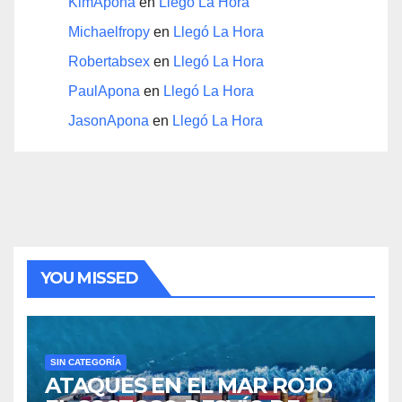
KimApona
en
Llegó La Hora
Michaelfropy
en
Llegó La Hora
Robertabsex
en
Llegó La Hora
PaulApona
en
Llegó La Hora
JasonApona
en
Llegó La Hora
YOU MISSED
SIN CATEGORÍA
ATAQUES EN EL MAR ROJO