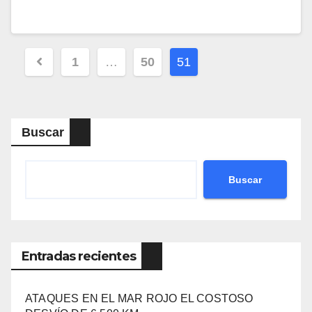
Navegación
1
…
50
51
de
entradas
Buscar
Buscar
Entradas recientes
ATAQUES EN EL MAR ROJO EL COSTOSO