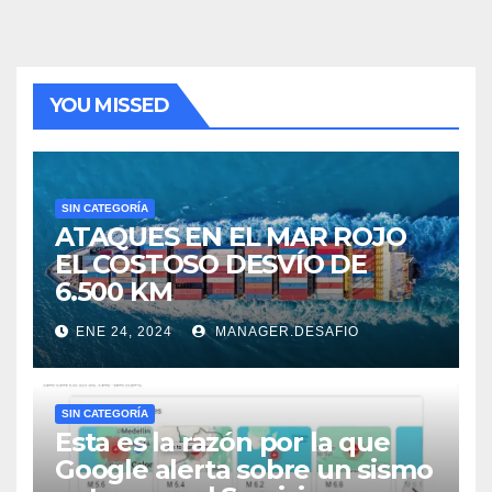
YOU MISSED
SIN CATEGORÍA
ATAQUES EN EL MAR ROJO
EL COSTOSO DESVÍO DE
6.500 KM
ENE 24, 2024
MANAGER.DESAFIO
SIN CATEGORÍA
Esta es la razón por la que
Google alerta sobre un sismo