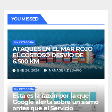
YOU MISSED
SIN CATEGORÍA
ATAQUES EN EL MAR ROJO
EL COSTOSO DESVÍO DE
6.500 KM
ENE 24, 2024
MANAGER.DESAFIO
SIN CATEGORÍA
Esta es la razón por la que
Google alerta sobre un sismo
antes que el Servicio