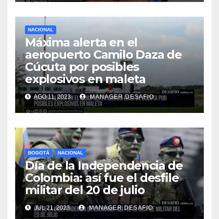
NACIONAL
Máxima alerta en el
aeropuerto Camilo Daza de
Cúcuta por posibles
explosivos en maleta
AGO 11, 2023
MANAGER.DESAFIO
BOGOTÁ
NACIONAL
Día de la Independencia de
Colombia: así fue el desfile
militar del 20 de julio
JUL 21, 2023
MANAGER.DESAFIO