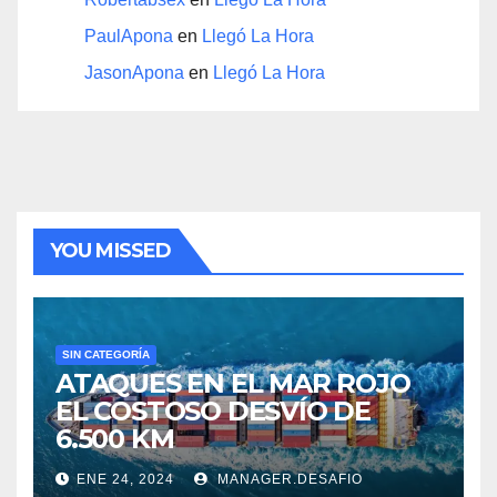
PaulApona
en
Llegó La Hora
JasonApona
en
Llegó La Hora
YOU MISSED
SIN CATEGORÍA
ATAQUES EN EL MAR ROJO
EL COSTOSO DESVÍO DE
6.500 KM
ENE 24, 2024
MANAGER.DESAFIO