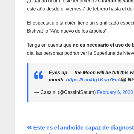
¿Cuándo ocurre este fenómeno?
Cuando el satéli
este año desde el viernes 7 de febrero hasta el do
El espectáculo también tiene un significado especia
Bishvat” o “Año nuevo de los árboles”.
Tenga en cuenta que
no es necesario el uso de 
día, las personas podrán ver la Superluna de Niev
Eyes up — the Moon will be full this
month:
https://t.co/dg1Ksn7FcA
NP
— Cassini (@CassiniSaturn)
February 6, 2020
Navegación
Este es el androide capaz de diagnost