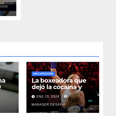
l?
SIN CATEGORÍA
na
La boxeadora que
0
dejó la cocaína y
ncia
ahora quiere
ENE 23, 2024
triunfar en el ring​
MANAGER.DESAFIO