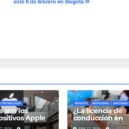
este 8 de febrero en Bogotá
 & TECNOLOGÍA
BOGOTÁ
MOVILIDAD
NACIONAL
s son los
¿La licencia de
ositivos Apple
conducción en
fueron
Colombia se pu
7, 2024
ENE 17, 2024