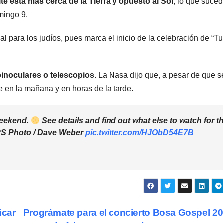
te está más cerca de la Tierra y opuesto al Sol
, lo que suce
mingo 9.
l para los judíos, pues marca el inicio de la celebración de “Tu
binoculares o telescopios
. La Nasa dijo que, a pesar de que 
e en la mañana y en horas de la tarde.
 weekend.
See details and find out what else to watch for th
S Photo / Dave Weber
pic.twitter.com/HJObD54E7B
icar
Prográmate para el concierto Bosa Gospel 2