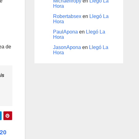
de
Michaelfropy
en
Llegó La
Hora
Robertabsex
en
Llegó La
Hora
PaulApona
en
Llegó La
Hora
sea de
JasonApona
en
Llegó La
Hora
is
020