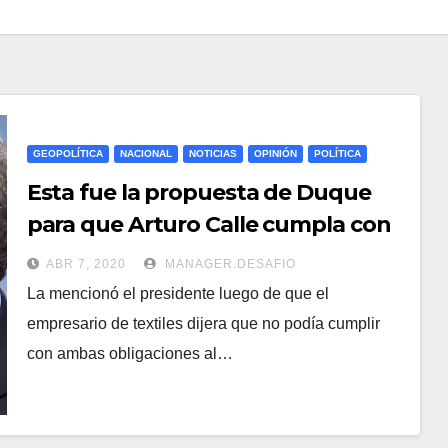
GEOPOLÍTICA
NACIONAL
NOTICIAS
OPINIÓN
POLÍTICA
Esta fue la propuesta de Duque
para que Arturo Calle cumpla con
impuestos y les pague a
ABR 7, 2020
MANAGER.DESAFIO
empleados
La mencionó el presidente luego de que el
empresario de textiles dijera que no podía cumplir
con ambas obligaciones al…