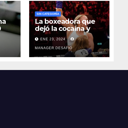
SIN CATEGORÍA
na
La boxeadora que
0
dejó la cocaína y
ncia
ahora quiere
ENE 23, 2024
triunfar en el ring​
MANAGER.DESAFIO