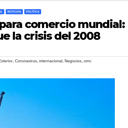
AL
NOTICIAS
POLÍTICA
para comercio mundial:
e la crisis del 2008
,
,
,
,
xterior
Coronavirus
internacional
Negocios
omc