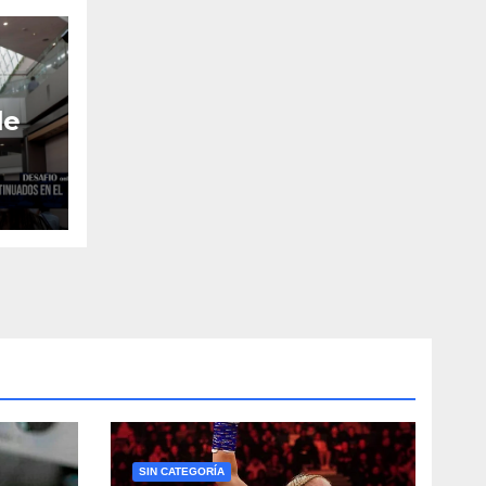
le
 en
SIN CATEGORÍA