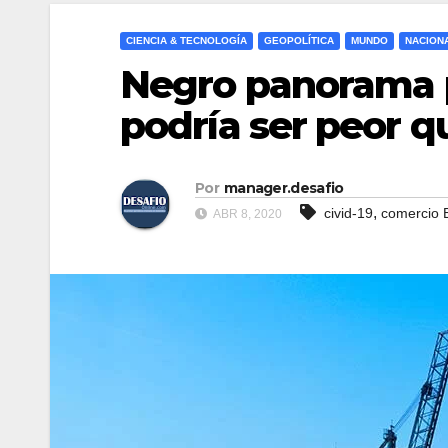
CIENCIA & TECNOLOGÍA
GEOPOLÍTICA
MUNDO
NACION
Negro panorama 
podría ser peor qu
Por
manager.desafio
,
civid-19
comercio E
ABR 8, 2020