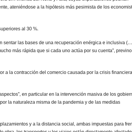
te, ateniéndose a la hipótesis más pesimista de los economis
superiores al 30 %.
 sentar las bases de una recuperación enérgica e inclusiva (…)
ucho más rápida que si cada uno actúa por su cuenta”, previno
r a la contracción del comercio causada por la crisis financier
aspectos”, en particular en la intervención masiva de los gobier
 por la naturaleza misma de la pandemia y de las medidas
splazamientos y a la distancia social, ambas impuestas para fren
 obra, los transportes y los viajes están directamente afectado