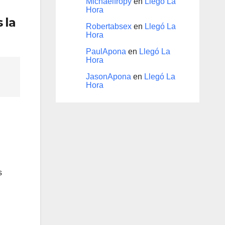
Michaelfropy
en
Llegó La
Hora
 la
Robertabsex
en
Llegó La
Hora
PaulApona
en
Llegó La
Hora
JasonApona
en
Llegó La
Hora
s