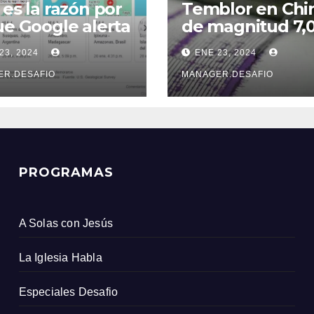
 es la razón por
Temblor en Chi
ue Google alerta
de magnitud 7,
e un sismo
sacudió la provi
23, 2024
ENE 23, 2024
s que el
de Xinjiang
icio Geológico
ER.DESAFIO
MANAGER.DESAFIO
ombiano
PROGRAMAS
A Solas con Jesús
La Iglesia Habla
Especiales Desafio