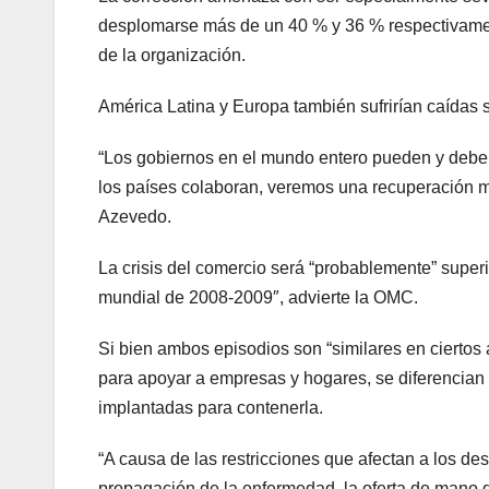
desplomarse más de un 40 % y 36 % respectivamen
de la organización.
América Latina y Europa también sufrirían caídas 
“Los gobiernos en el mundo entero pueden y deben
los países colaboran, veremos una recuperación m
Azevedo.
La crisis del comercio será “probablemente” superio
mundial de 2008-2009″, advierte la OMC.
Si bien ambos episodios son “similares en ciertos 
para apoyar a empresas y hogares, se diferencian
implantadas para contenerla.
“A causa de las restricciones que afectan a los de
propagación de la enfermedad, la oferta de mano de