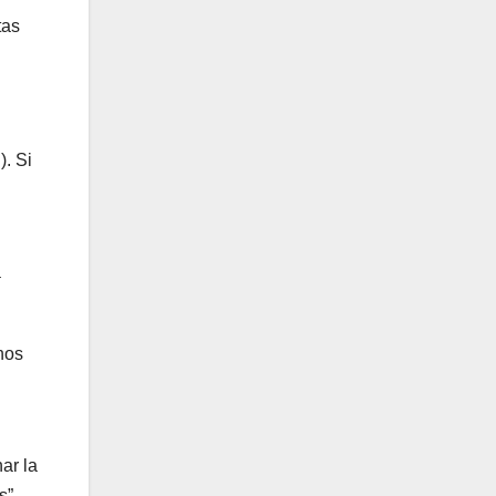
tas
. Si
a
nos
ar la
s”,