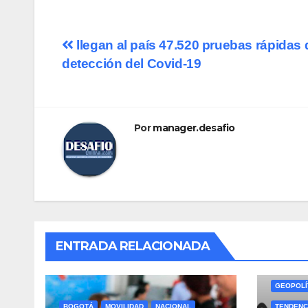
Navegación
llegan al país 47.520 pruebas rápidas 
detección del Covid-19
de
entradas
Por
manager.desafio
ENTRADA RELACIONADA
ECONOMÍ
ESPECIA
GEOPOLÍ
BOGOTÁ
MOVILIDAD
NACIONAL
TENDENC