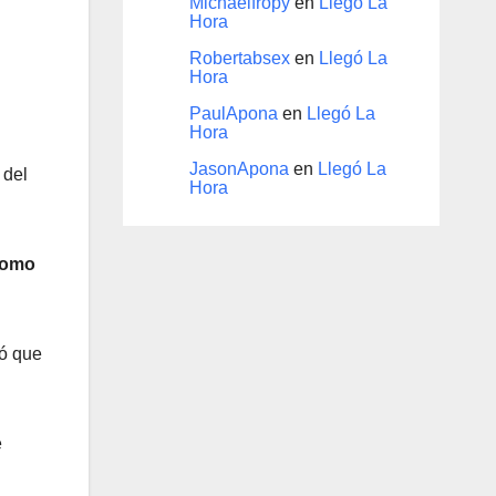
Michaelfropy
en
Llegó La
Hora
Robertabsex
en
Llegó La
Hora
PaulApona
en
Llegó La
Hora
JasonApona
en
Llegó La
 del
Hora
 como
dó que
e