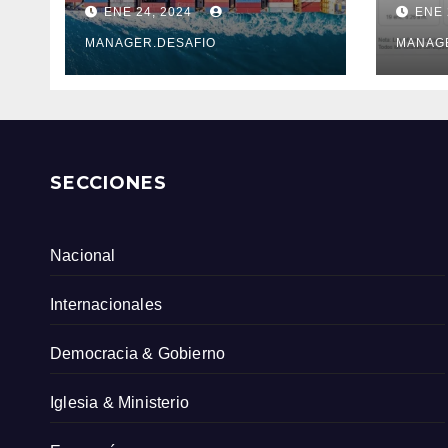
ENE 24, 2024
ENE 
DE 6.500 KM
ante
Serv
MANAGER.DESAFIO
MANAG
Col
SECCIONES
Nacional
Internacionales
Democracia & Gobierno
Iglesia & Ministerio