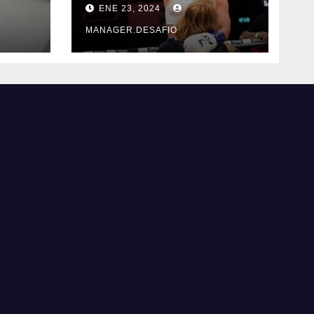
ENE 23, 2024
triunfar en el ring​
MANAGER.DESAFIO