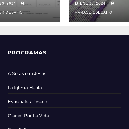
23, 2024
ENE 23, 2024
s que el
de Xinjiang
icio Geológico
ER.DESAFIO
MANAGER.DESAFIO
ombiano
PROGRAMAS
A Solas con Jesús
La Iglesia Habla
Especiales Desafio
Clamor Por La Vida