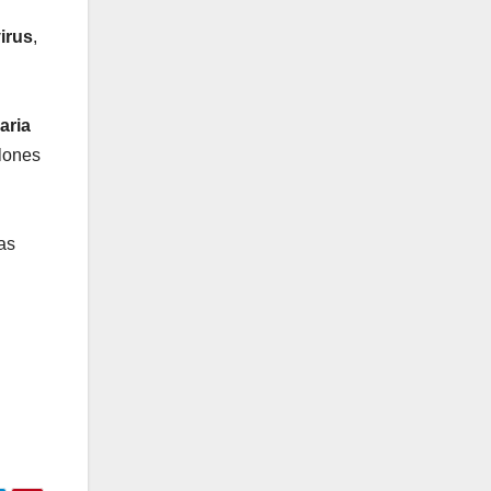
irus
,
aria
llones
as