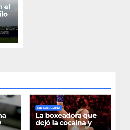
 el
ilo
por
vos
SIN CATEGORÍA
na
La boxeadora que
0
dejó la cocaína y
ncia
ahora quiere