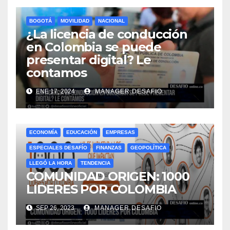
BOGOTÁ
MOVILIDAD
NACIONAL
¿La licencia de conducción
en Colombia se puede
presentar digital? Le
contamos
ENE 17, 2024
MANAGER.DESAFIO
ECONOMÍA
EDUCACIÓN
EMPRESAS
ESPECIALES DESAFÍO
FINANZAS
GEOPOLÍTICA
LLEGÓ LA HORA
TENDENCIA
COMUNIDAD ORIGEN: 1000
LIDERES POR COLOMBIA
SEP 26, 2023
MANAGER.DESAFIO