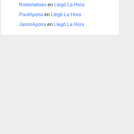
Robertabsex
en
Llegó La Hora
PaulApona
en
Llegó La Hora
JasonApona
en
Llegó La Hora