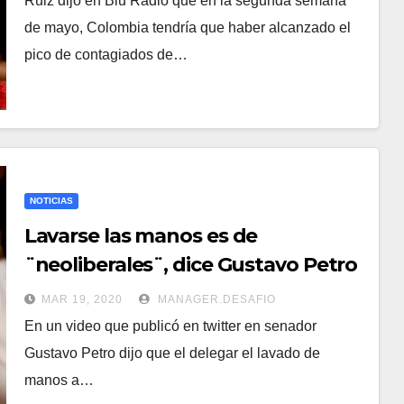
Ruiz dijo en Blu Radio que en la segunda semana
de mayo, Colombia tendría que haber alcanzado el
pico de contagiados de…
NOTICIAS
Lavarse las manos es de
¨neoliberales¨, dice Gustavo Petro
MAR 19, 2020
MANAGER.DESAFIO
En un video que publicó en twitter en senador
Gustavo Petro dijo que el delegar el lavado de
manos a…