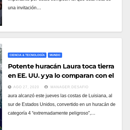
una invitación…
CIENCIA & TECNOLOGÍA
MUNDO
Potente huracán Laura toca tierra
en EE. UU. y ya lo comparan con el
catastrófico Katrina
AGO 27, 2020
MANAGER.DESAFIO
aura alcanzó este jueves las costas de Luisiana, al
sur de Estados Unidos, convertido en un huracán de
categoría 4 “extremadamente peligroso”,…