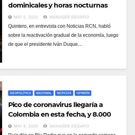
dominicales y horas nocturnas
para reactivar economía
MAY 6, 2020
MANAGER.DESAFIO
Quintero, en entrevista con Noticias RCN, habló
sobre la reactivación gradual de la economía, luego
de que el presidente Iván Duque…
GEOPOLÍTICA
NACIONAL
NOTICIAS
OPINIÓN
Pico de coronavirus llegaría a
Colombia en esta fecha, y 8.000
pacientes estarían en UCI
MAY 6, 2020
MANAGER.DESAFIO