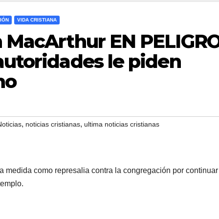
IÓN
VIDA CRISTIANA
hn MacArthur EN PELIGR
autoridades le piden
no
,
,
Noticias
noticias cristianas
ultima noticias cristianas
 medida como represalia contra la congregación por continuar
 templo.