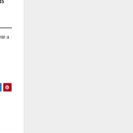
45
nte a