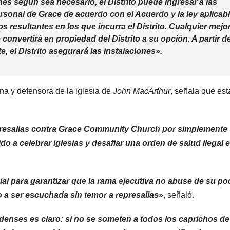
es según sea necesario, el Distrito puede ingresar a las
ersonal de Grace de acuerdo con el Acuerdo y la ley aplicabl
 resultantes en los que incurra el Distrito. Cualquier mejo
 convertirá en propiedad del Distrito a su opción. A partir de
, el Distrito asegurará las instalaciones»
.
a y defensora de la iglesia de
John MacArthur
, señala que est
resalias contra Grace Community Church por simplemente
o a celebrar iglesias y desafiar una orden de salud ilegal e
l para garantizar que la rama ejecutiva no abuse de su pod
a ser escuchada sin temor a represalias»
, señaló.
enses es claro: si no se someten a todos los caprichos de