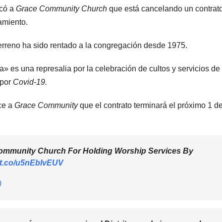
icó a
Grace Community Church
que está cancelando un contrat
amiento.
erreno ha sido rentado a la congregación desde 1975.
» es una represalia por la celebración de cultos y servicios de
 por
Covid-19.
ice a
Grace Community
que el contrato terminará el próximo 1 d
ommunity Church For Holding Worship Services By
//t.co/u5nEbIvEUV
0