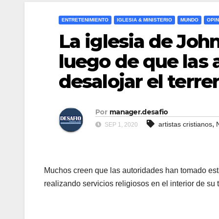
ENTRETENIMIENTO
IGLESIA & MINISTERIO
MUNDO
OPIN
La iglesia de Jo
luego de que las 
desalojar el terre
Por
manager.desafio
,
artistas cristianos
SEP 1, 2020
Muchos creen que las autoridades han tomado esta
realizando servicios religiosos en el interior de su