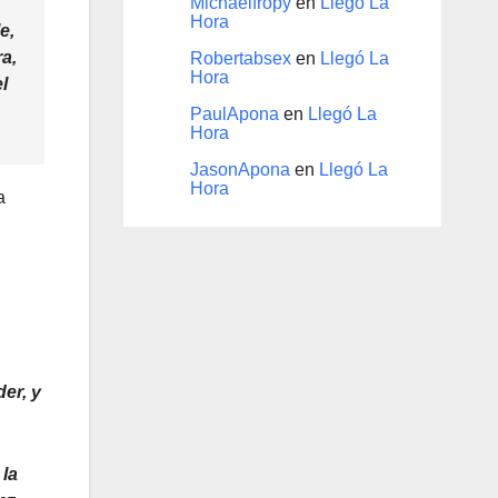
Michaelfropy
en
Llegó La
Hora
e,
ra,
Robertabsex
en
Llegó La
Hora
l
PaulApona
en
Llegó La
Hora
JasonApona
en
Llegó La
Hora
a
er, y
 la