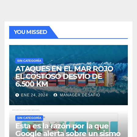
YOU MISSED
SIN CATEGORÍA
ATAQUES EN EL MAR ROJO
EL COSTOSO DESVÍO DE
6.500 KM
ENE 24, 2024
MANAGER.DESAFIO
SIN CATEGORÍA
Esta es la razón por la que
Google alerta sobre un sismo