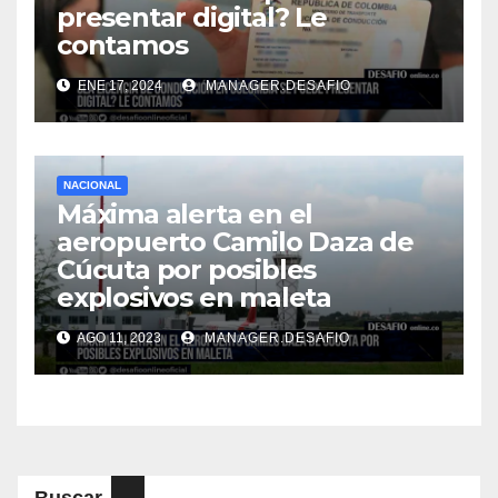
presentar digital? Le
contamos
ENE 17, 2024
MANAGER.DESAFIO
NACIONAL
Máxima alerta en el
aeropuerto Camilo Daza de
Cúcuta por posibles
explosivos en maleta
AGO 11, 2023
MANAGER.DESAFIO