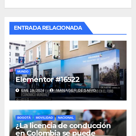
ENTRADA RELACIONADA
MUNDO
Elementor #16522
ENE 19, 2024
MANAGER.DESAFIO
BOGOTÁ
MOVILIDAD
NACIONAL
¿La licencia de conducción
en Colombia se puede