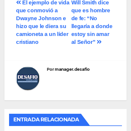
Navegación
El ejemplo de vida
Will Smith dice
que conmovió a
que es hombre
de
Dwayne Johnson e
de fe: “No
entradas
hizo que le diera su
llegaría a donde
camioneta a un líder
estoy sin amar
cristiano
al Señor”
Por
manager.desafio
ENTRADA RELACIONADA