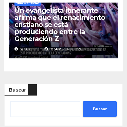
VIDA CRISTIANA
Un evangelista itinerante
afirma que el renacimiento
cristiano se está
produciendo entre la
Generación Z
AGO 3, 2023
MANAGER.DESAFIO
Buscar
Buscar