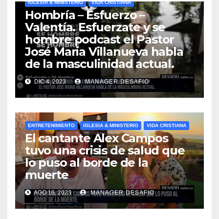
IGLESIA & MINISTERIO
VIDA CRISTIANA
Hombría – Esfuerzo –
Valentía. Esfuerzate y se
hombre podcast el Pastor
José Maria Villanueva habla
de la masculinidad actual.
DIC 4, 2023
MANAGER.DESAFIO
ENTRETENIMIENTO
IGLESIA & MINISTERIO
VIDA CRISTIANA
El cantante Alex Campos
tuvo una crisis de salud que
lo puso al borde de la
muerte
AGO 16, 2023
MANAGER.DESAFIO