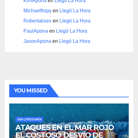
KimApona
en
Llegó La Hora
Michaelfropy
en
Llegó La Hora
Robertabsex
en
Llegó La Hora
PaulApona
en
Llegó La Hora
JasonApona
en
Llegó La Hora
YOU MISSED
SIN CATEGORÍA
ATAQUES EN EL MAR ROJO
EL COSTOSO DESVÍO DE