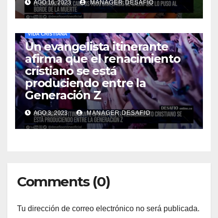
AGO 16, 2023
MANAGER.DESAFIO
VIDA CRISTIANA
Un evangelista itinerante
afirma que el renacimiento
cristiano se está
produciendo entre la
Generación Z
AGO 3, 2023
MANAGER.DESAFIO
Comments (0)
Tu dirección de correo electrónico no será publicada.