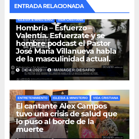
ENTRADA RELACIONADA
IGLESIA & MINISTERIO
VIDA CRISTIANA
Hombría – Esfuerzo –
Valentía. Esfuerzate y se
hombre podcast el Pastor
José Maria Villanueva habla
de la masculinidad actual.
DIC 4, 2023
MANAGER.DESAFIO
ENTRETENIMIENTO
IGLESIA & MINISTERIO
VIDA CRISTIANA
El cantante Alex Campos
tuvo una crisis de salud que
lo puso al borde de la
muerte