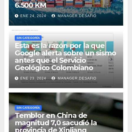
6.500 KM
ENE 24, 2024
MANAGER.DESAFIO
SIN CATEGORÍA
Esta es la razón por la que
Google alerta sobre un sismo
antes que el Servicio
Geológico Colombiano
ENE 23, 2024
MANAGER.DESAFIO
SIN CATEGORÍA
Temblor en China de
magnitud 7,0 sacudió la
provincia de Xinjiang