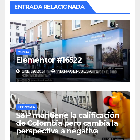
ENTRADA RELACIONADA
MUNDO
Elementor #16522
ENE 19, 2024
MANAGER.DESAFIO
ECONOMÍA
S&P mantiene la calificación
de Colombia pero cambia la
perspectiva a negativa