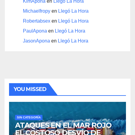
KimApona
en
Llegó La Hora
Michaelfropy
en
Llegó La Hora
Robertabsex
en
Llegó La Hora
PaulApona
en
Llegó La Hora
JasonApona
en
Llegó La Hora
YOU MISSED
SIN CATEGORÍA
ATAQUES EN EL MAR ROJO
EL COSTOSO DESVÍO DE