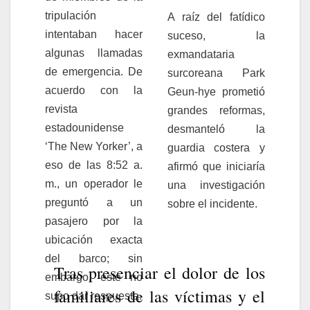
tripulación
A raíz del fatídico
intentaban hacer
suceso, la
algunas llamadas
exmandataria
de emergencia. De
surcoreana Park
acuerdo con la
Geun-hye prometió
revista
grandes reformas,
estadounidense
desmanteló la
‘The New Yorker’, a
guardia costera y
eso de las 8:52 a.
afirmó que iniciaría
m., un operador le
una investigación
preguntó a un
sobre el incidente.
pasajero por la
ubicación exacta
del barco; sin
Tras presenciar el dolor de los
embargo, este no
familiares de las víctimas y el
supo dar respuesta.