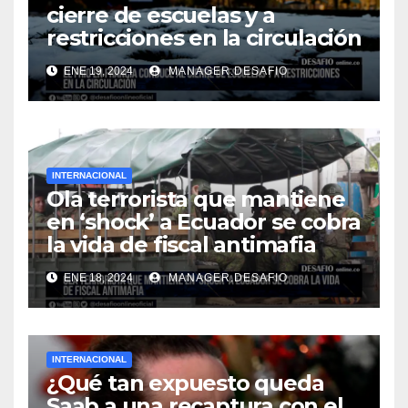
cierre de escuelas y a
restricciones en la circulación
ENE 19, 2024
MANAGER.DESAFIO
INTERNACIONAL
Ola terrorista que mantiene
en ‘shock’ a Ecuador se cobra
la vida de fiscal antimafia
ENE 18, 2024
MANAGER.DESAFIO
INTERNACIONAL
¿Qué tan expuesto queda
Saab a una recaptura con el