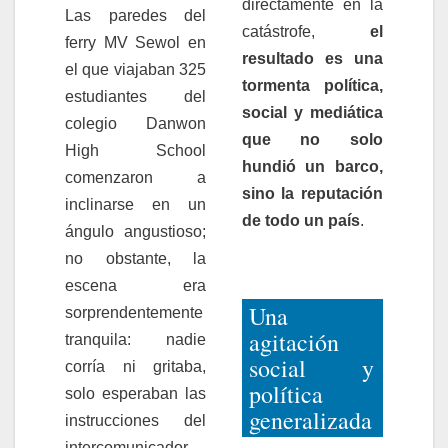
directamente en la
Las paredes del
catástrofe,
el
ferry MV Sewol en
resultado es una
el que viajaban 325
tormenta política,
estudiantes del
social y mediática
colegio Danwon
que no solo
High School
hundió un barco,
comenzaron a
sino la reputación
inclinarse en un
de todo un país
.
ángulo angustioso;
no obstante, la
escena era
Una
sorprendentemente
agitación
tranquila: nadie
social y
corría ni gritaba,
política
solo esperaban las
generalizada
instrucciones del
intercomunicador