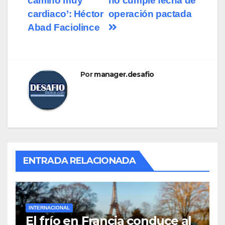
camino muy
no cumple fecha de
cardiaco’: Héctor
operación pactada
Abad Faciolince
Por
manager.desafio
ENTRADA RELACIONADA
INTERNACIONAL
El frío en Francia conduce al