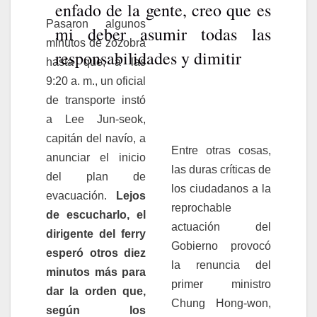
enfado de la gente, creo que es
Pasaron algunos
mi deber asumir todas las
minutos de zozobra
responsabilidades y dimitir
hasta que, a las
9:20 a. m., un oficial
de transporte instó
a Lee Jun-seok,
capitán del navío, a
Entre otras cosas,
anunciar el inicio
las duras críticas de
del plan de
los ciudadanos a la
evacuación.
Lejos
reprochable
de escucharlo, el
actuación del
dirigente del ferry
Gobierno provocó
esperó otros diez
la renuncia del
minutos más para
primer ministro
dar la orden que,
Chung Hong-won,
según los