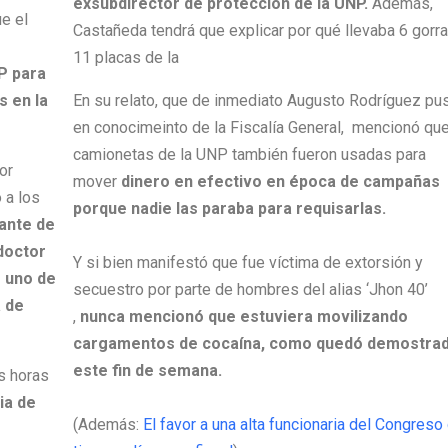
exsubdirector de protección de la UNP.
Además,
ue el
Castañeda tendrá que explicar por qué llevaba 6 gorra
11 placas de la
NP para
s en la
En su relato, que de inmediato Augusto Rodríguez pu
en conocimeinto de la Fiscalía General, mencionó que
camionetas de la UNP también fueron usadas para
or
mover
dinero en efectivo en época de campañas
 a los
porque nadie las paraba para requisarlas.
ante de
 doctor
Y si bien manifestó que fue víctima de extorsión y
 uno de
secuestro por parte de hombres del alias ‘Jhon 40’
a de
,
nunca mencionó que estuviera movilizando
cargamentos de cocaína, como quedó demostra
este fin de semana.
s horas
ia de
(Además:
El favor a una alta funcionaria del Congreso