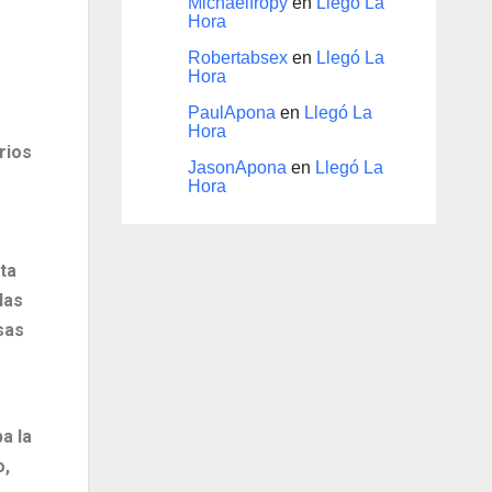
Michaelfropy
en
Llegó La
Hora
Robertabsex
en
Llegó La
Hora
PaulApona
en
Llegó La
Hora
rios
JasonApona
en
Llegó La
Hora
ta
las
sas
a la
o,