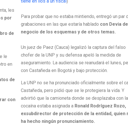
tiene en líos a un fiscal
)
nta, les
Para probar que no estaba mintiendo, entregó un par 
os por
grabaciones en las que estaría hablado
con Devia de
negocio de los esquemas y de otros temas.
mbro de
Un juez de Paez (Cauca) legalizó la captura del falso
chofer de la UNP y su defensa apeló la medida de
e le
aseguramiento. La audiencia se reanudará el lunes, p
otro en
con Castañeda en Bogotá y bajo protección.
catos de
La UNP no se ha pronunciado oficialmente sobre el c
Castañeda, pero pidió que se le protegiera la vida. Y
advirtió que la camioneta donde se desplazaba con la
rar con
cocaína estaba asignada a
Ronald Rodríguez Rozo,
exsubdirector de protección de la entidad, quien 
ha hecho ningún pronunciamiento.