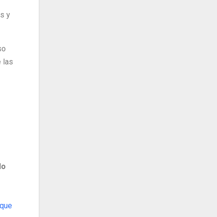
s y
so
 las
do
 que