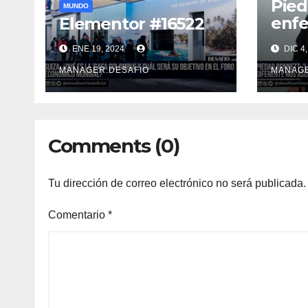
Pied
MUNDO
enf
Elementor #16522
ment
ENE 19, 2024
DIC 4,
Todo
dife
MANAGER.DESAFIO
MANAGE
asus
Comments (0)
Tu dirección de correo electrónico no será publicada.
Comentario
*