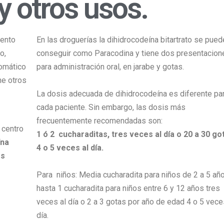
y otros usos.
ento
En las droguerías la dihidrocodeína bitartrato se pued
o,
conseguir como Paracodina y tiene dos presentacion
tomático
para administración oral, en jarabe y gotas.
ne otros
La dosis adecuada de dihidrocodeína es diferente pa
cada paciente. Sin embargo, las dosis más
frecuentemente recomendadas son:
 centro
1 ó 2 cucharaditas, tres veces al día o 20 a 30 go
ína
4 o 5 veces al día.
os
Para niños: Media cucharadita para niños de 2 a 5 añ
hasta 1 cucharadita para niños entre 6 y 12 años tres
veces al día o 2 a 3 gotas por año de edad 4 o 5 vece
día.