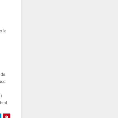
o la
 de
duce
)
bral.