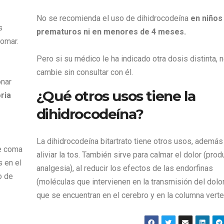
No se recomienda el uso de dihidrocodeína
en niños
s
prematuros ni en menores de 4 meses.
omar.
Pero si su médico le ha indicado otra dosis distinta, n
cambie sin consultar con él.
nar
¿Qué otros usos tiene la
ria
o
dihidrocodeína?
La dihidrocodeína bitartrato tiene otros usos, además
e coma
aliviar la tos. También sirve para calmar el dolor (pro
s en el
analgesia), al reducir los efectos de las endorfinas
o de
(moléculas que intervienen en la transmisión del dolor
que se encuentran en el cerebro y en la columna verte