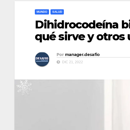
MUNDO
SALUD
Dihidrocodeína bi
qué sirve y otros 
Por
manager.desafio
DIC 21, 2022