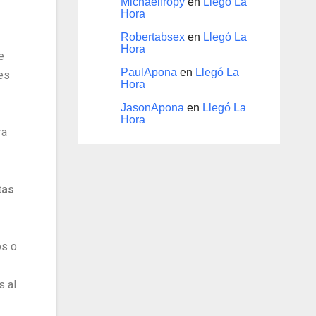
Michaelfropy
en
Llegó La
Hora
Robertabsex
en
Llegó La
Hora
e
PaulApona
en
Llegó La
es
Hora
JasonApona
en
Llegó La
Hora
ra
tas
os o
s al