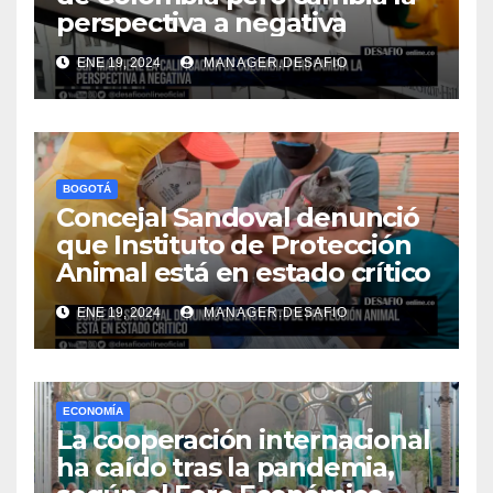
perspectiva a negativa
ENE 19, 2024
MANAGER.DESAFIO
BOGOTÁ
Concejal Sandoval denunció
que Instituto de Protección
Animal está en estado crítico
ENE 19, 2024
MANAGER.DESAFIO
ECONOMÍA
La cooperación internacional
ha caído tras la pandemia,