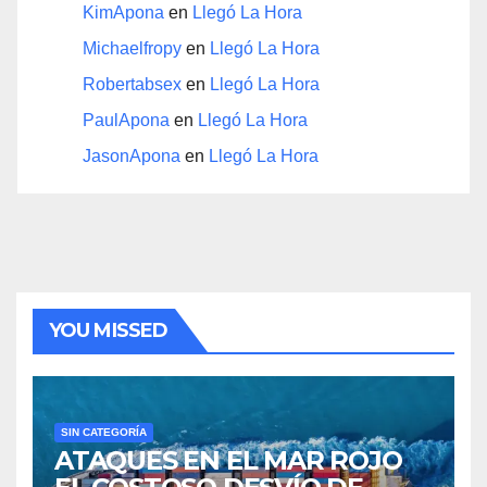
KimApona
en
Llegó La Hora
Michaelfropy
en
Llegó La Hora
Robertabsex
en
Llegó La Hora
PaulApona
en
Llegó La Hora
JasonApona
en
Llegó La Hora
YOU MISSED
SIN CATEGORÍA
ATAQUES EN EL MAR ROJO