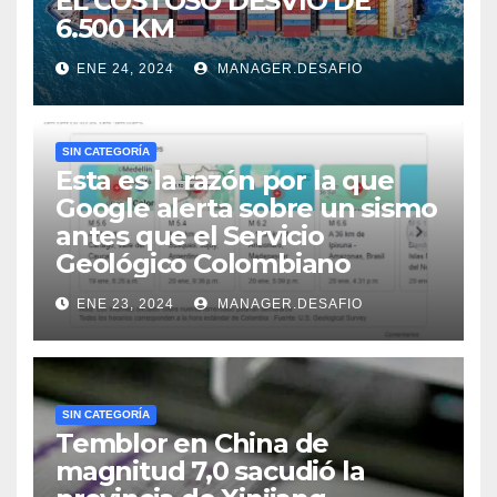
EL COSTOSO DESVÍO DE
6.500 KM
ENE 24, 2024
MANAGER.DESAFIO
SIN CATEGORÍA
Esta es la razón por la que
Google alerta sobre un sismo
antes que el Servicio
Geológico Colombiano
ENE 23, 2024
MANAGER.DESAFIO
SIN CATEGORÍA
Temblor en China de
magnitud 7,0 sacudió la