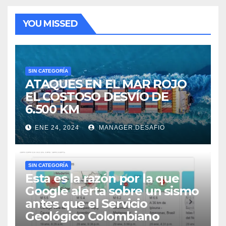
YOU MISSED
SIN CATEGORÍA
ATAQUES EN EL MAR ROJO
EL COSTOSO DESVÍO DE
6.500 KM
ENE 24, 2024
MANAGER.DESAFIO
SIN CATEGORÍA
Esta es la razón por la que
Google alerta sobre un sismo
antes que el Servicio
Geológico Colombiano