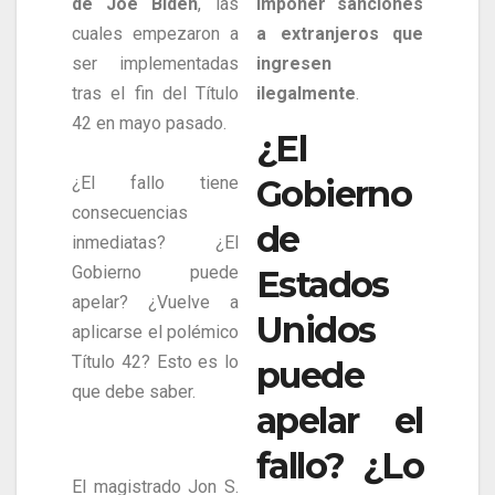
de Joe Biden
, las
imponer sanciones
cuales empezaron a
a extranjeros que
ser implementadas
ingresen
tras el fin del Título
ilegalmente
.
42 en mayo pasado.
¿El
¿El fallo tiene
Gobierno
consecuencias
de
inmediatas? ¿El
Gobierno puede
Estados
apelar? ¿Vuelve a
Unidos
aplicarse el polémico
Título 42? Esto es lo
puede
que debe saber.
apelar el
fallo? ¿Lo
El magistrado Jon S.