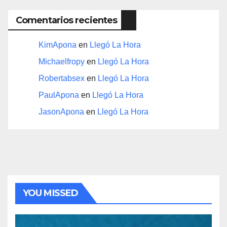
Comentarios recientes
KimApona
en
Llegó La Hora
Michaelfropy
en
Llegó La Hora
Robertabsex
en
Llegó La Hora
PaulApona
en
Llegó La Hora
JasonApona
en
Llegó La Hora
YOU MISSED