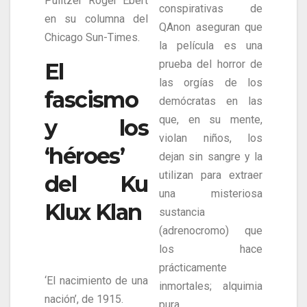
Pulitzer Roger Ebert
conspirativas de
en su columna del
QAnon aseguran que
Chicago Sun-Times.
la película es una
prueba del horror de
El
las orgías de los
fascismo
demócratas en las
que, en su mente,
y los
violan niños, los
‘héroes’
dejan sin sangre y la
utilizan para extraer
del Ku
una misteriosa
Klux Klan
sustancia
(adrenocromo) que
los hace
prácticamente
‘El nacimiento de una
inmortales; alquimia
nación’, de 1915.
pura.