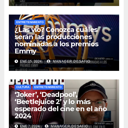
ENTRETENIMIENTO
¿Las vio? Conozca cuáles
serán las producciones
nominadas a los premios
Emmy
ENE 15, 2024
MANAGER.DESAFIO
CULTURA
ENTRETENIMIENTO
‘Joker’, ‘Deadpool’,
‘Beetlejuice 2’ y lo más
esperado del cine en el año
2024
ENE 2, 2024
MANAGER.DESAFIO