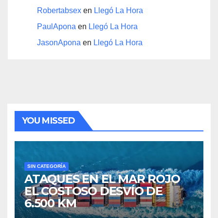
Robertabsex
en
Llegó La Hora
PaulApona
en
Llegó La Hora
JasonApona
en
Llegó La Hora
YOU MISSED
SIN CATEGORÍA
ATAQUES EN EL MAR ROJO
EL COSTOSO DESVÍO DE
6.500 KM