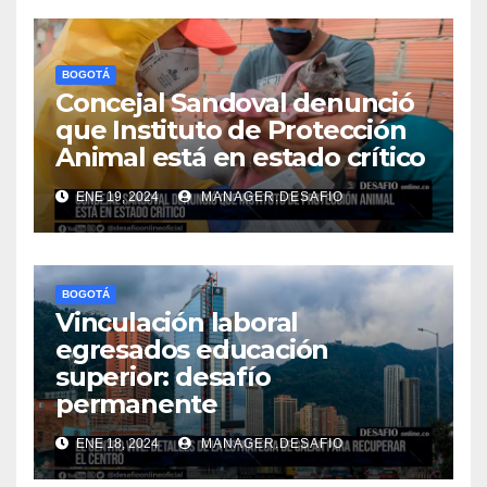
BOGOTÁ
Concejal Sandoval denunció
que Instituto de Protección
Animal está en estado crítico
ENE 19, 2024
MANAGER.DESAFIO
BOGOTÁ
Vinculación laboral
egresados educación
superior: desafío
permanente
ENE 18, 2024
MANAGER.DESAFIO