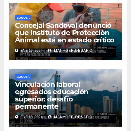
BOGOTÁ
Concejal Sandoval denunció
que Instituto de Protección
Animal está en estado crítico
ENE 19, 2024
MANAGER.DESAFIO
BOGOTÁ
Vinculación laboral
egresados educación
superior: desafío
permanente
ENE 18, 2024
MANAGER.DESAFIO