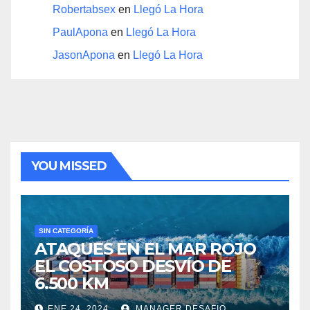
Robertabsex
en
Llegó La Hora
PaulApona
en
Llegó La Hora
JasonApona
en
Llegó La Hora
YOU MISSED
SIN CATEGORÍA
ATAQUES EN EL MAR ROJO
EL COSTOSO DESVÍO DE
6.500 KM
ENE 24, 2024
MANAGER.DESAFIO