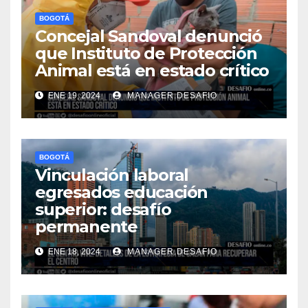
BOGOTÁ
Concejal Sandoval denunció
que Instituto de Protección
Animal está en estado crítico
ENE 19, 2024
MANAGER.DESAFIO
BOGOTÁ
Vinculación laboral
egresados educación
superior: desafío
permanente
ENE 18, 2024
MANAGER.DESAFIO