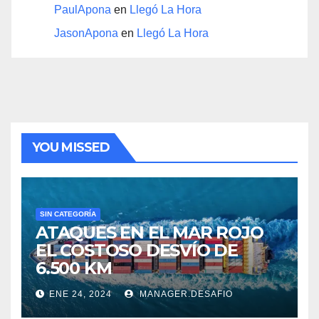
PaulApona
en
Llegó La Hora
JasonApona
en
Llegó La Hora
YOU MISSED
SIN CATEGORÍA
ATAQUES EN EL MAR ROJO
EL COSTOSO DESVÍO DE
6.500 KM
ENE 24, 2024
MANAGER.DESAFIO