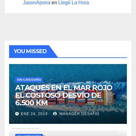
JasonApona
en
Llegó La Hora
YOU MISSED
SIN CATEGORÍA
ATAQUES EN EL MAR ROJO
EL COSTOSO DESVÍO DE
6.500 KM
ENE 24, 2024
MANAGER.DESAFIO