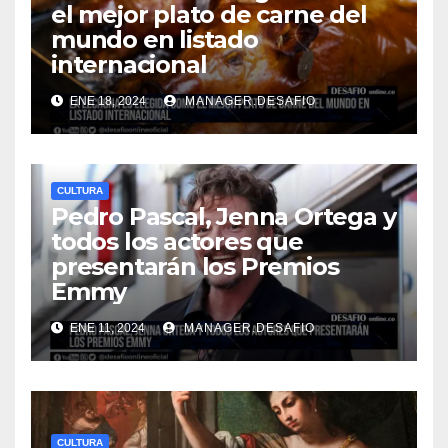
el mejor plato de carne del
mundo en listado
internacional
ENE 18, 2024
MANAGER.DESAFIO
CULTURA
Pedro Pascal, Jenna Ortega y
todos los actores que
presentarán los Premios
Emmy
ENE 11, 2024
MANAGER.DESAFIO
CULTURA