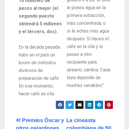
10 millones de
le pones agua en la
pesos al mejor (el
primera extracción,
segundo puesto
más concentrada, o
obtendrá 5 millones
si le echas más agua
y el tercero, dos).
después. Si haces el
café en la olla y lo
En la década pasada
pasas a otro
hubo en el país un
recipiente para
boom de métodos
airearlo, cambia. Cada
diversos de
taza depende de
preparación de café.
muchas variables”.
En ese momento,
hacer café en olla
Premios Óscar y
La cineasta
otros galardones
colombiana de 90