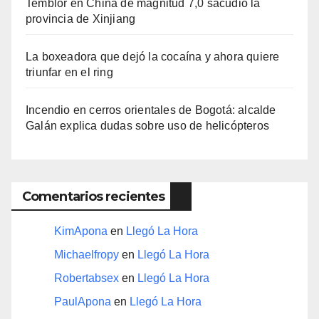
Temblor en China de magnitud 7,0 sacudió la
provincia de Xinjiang
La boxeadora que dejó la cocaína y ahora quiere
triunfar en el ring​
Incendio en cerros orientales de Bogotá: alcalde
Galán explica dudas sobre uso de helicópteros
Comentarios recientes
KimApona
en
Llegó La Hora
Michaelfropy
en
Llegó La Hora
Robertabsex
en
Llegó La Hora
PaulApona
en
Llegó La Hora