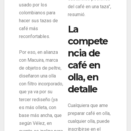
usado por los
del café en una taza”,
colombianos para
resumió.
hacer sus tazas de
La
café más
reconfortables.
compete
ncia de
Por eso, en alianza
con Macuira, marca
café en
de objetos de peltre,
olla, en
diseñaron una olla
con filtro incorporado,
detalle
que ya va por su
tercer rediseño (ya
Cualquiera que ame
es más olleta, con
preparar café en olla,
base más ancha, que
cualquier olla, puede
según Vélez, en
inscribirse en el