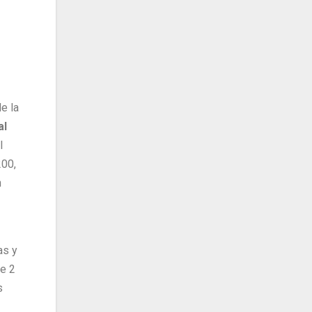
e la
al
l
200,
n
as y
te 2
s