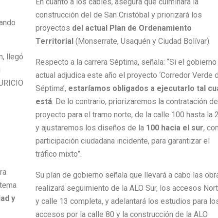
En cuanto a los cables, asegura que culminará la
construcción del de San Cristóbal y priorizará los
proyectos
del actual Plan de Ordenamiento
Territorial
(Monserrate, Usaquén y Ciudad Bolívar).
, llegó
Respecto a la carrera Séptima, señala: “Si el gobierno
u
actual adjudica este año el proyecto ‘Corredor Verde d
AURICIO
Séptima’,
estaríamos obligados a ejecutarlo tal cu
está
. De lo contrario, priorizaremos la contratación de
proyecto para el tramo norte, de la calle 100 hasta la 
y ajustaremos los diseños de la
100 hacia el sur
, co
participación ciudadana incidente, para garantizar el
tráfico mixto”.
ra
Su plan de gobierno señala que llevará a cabo las obr
istema
realizará seguimiento de la ALO Sur, los accesos Nor
ad y
y calle 13 completa, y adelantará los estudios para lo
accesos por la calle 80 y la construcción de la ALO