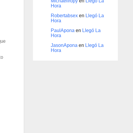
Michaelfropy
en
Llegó La
Hora
Robertabsex
en
Llegó La
Hora
PaulApona
en
Llegó La
Hora
que
JasonApona
en
Llegó La
Hora
to