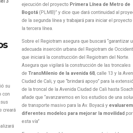
el 3
ejecución del proyecto
Primera Línea de Metro de
Bogotá
(PLMB)” y dice que dará continuidad al proye
de la segunda línea y trabajará para iniciar el proyecto
la tercera línea.
Sobre el Regiotram asegura que buscará “garantizar 
os
adecuada inserción urbana del Regiotram de Occident
que iniciará la construcción del Regiotram del Norte.
Asegura que vigilará la construcción de las troncales
de
TransMilenio de la avenida 68
, calle 13 y la Ave
Ciudad de Cali, y que “brindará apoyo” para la extensi
ió su
de la troncal de la Avenida Ciudad de Cali hasta Soach
o con
añade que “avanzaremos en los estudios de una solu
 sus
de transporte masivo para la Av. Boyacá y
evaluarem
e creará
diferentes modelos para mejorar la movilidad
por
esta vía”
alizará