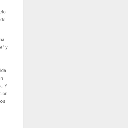
cto
 de
una
e” y
nida
ón
a. Y
ción
os