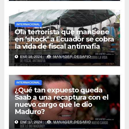
INTERNACIONAL
Ola terrorista que mantiene
en ‘shock’ a Ecuador se cobra
la vida de fiscal antimafia
ENE 18, 2024
MANAGER.DESAFIO
INTERNACIONAL
¿Qué tan expuesto queda
Saab a una recaptura con el
nuevo cargo que le dio
Maduro?
ENE 17, 2024
MANAGER.DESAFIO