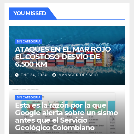
YOU MISSED
SIN CATEGORÍA
ATAQUES EN EL MAR ROJO
EL COSTOSO DESVÍO DE
6.500 KM
ENE 24, 2024
MANAGER.DESAFIO
SIN CATEGORÍA
Esta es la razón por la que
Google alerta sobre un sismo
antes que el Servicio
Geológico Colombiano