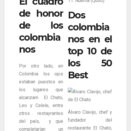
El cuadro
11. Nuema (Quito)
de honor
Dos
de los
colombia
colombia
nos en el
nos
top 10 de
los 50
Por otro lado, en
Best
Colombia los ojos
estaban puestos en
los lugares que
alcanzarn El Chato,
Leo y Celele, entre
Álvaro Clavijo, chef y
otros restayrantes
fundador del
del país, y que
restaurante El Chato,
completarían un