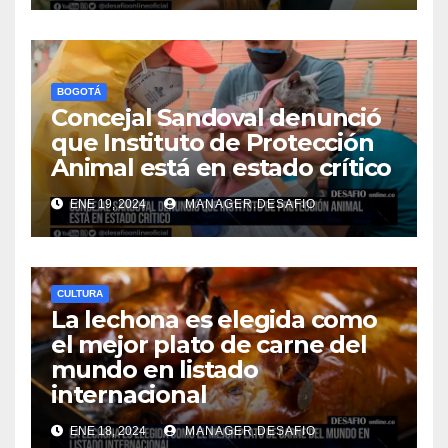
BOGOTÁ
Concejal Sandoval denunció
que Instituto de Protección
Animal está en estado crítico
ENE 19, 2024
MANAGER.DESAFIO
CULTURA
La lechona es elegida como
el mejor plato de carne del
mundo en listado
internacional
ENE 18, 2024
MANAGER.DESAFIO