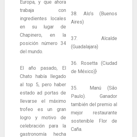
Europa, y que ahora
trabaja con
38. Alo’s (Buenos
ingredientes locales
Aires)
en su lugar de
Chapinero, en la
37. Alcalde
posición número 34
(Guadalajara)
del mundo.
36. Rosetta (Ciudad
El año pasado, El
de México)}
Chato había llegado
al top 5, pero haber
35. Manú (São
estado ad portas de
Paulo). Ganador
llevarse el máximo
también del premio al
trofeo es un gran
mejor restaurante
logro y motivo de
sostenible Flor de
celebración para la
Caña.
gastronomía hecha