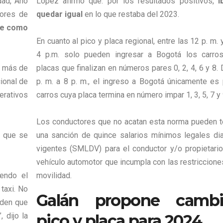
dad, Año
López afirmó que. por los resultados positivos,
i
dores de
quedar igual
en lo que restaba del 2023.
se como
En cuanto al pico y placa regional, entre las 12 p. m. 
4 p.m. solo pueden ingresar a Bogotá los carro
n más de
placas que finalizan en números pares 0, 2, 4, 6 y 8.
cional de
p. m. a 8 p. m., el ingreso a Bogotá únicamente es 
erativos
carros cuya placa termina en número impar 1, 3, 5, 7 y 
Los conductores que no acatan esta norma pueden t
ó que se
una sanción de quince salarios mínimos legales dia
vigentes (SMLDV) para el conductor y/o propietario
vehículo automotor que incumpla con las restriccione
endo el
movilidad.
 taxi. No
Galán propone cambi
rden que
 dijo la
pico y placa para 2024