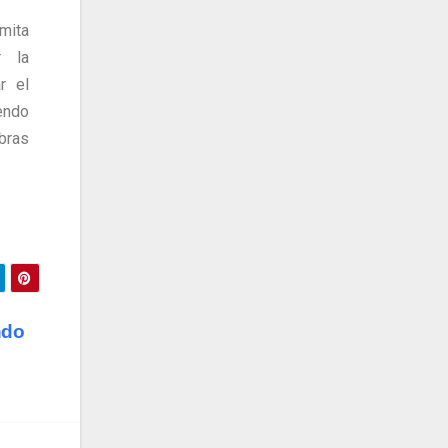
mita
r la
r el
endo
obras
ndo