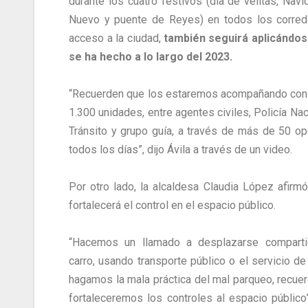
durante los cuatro festivos (día de velitas, Navi
Nuevo y puente de Reyes) en todos los corre
acceso a la ciudad,
también seguirá aplicándo
se ha hecho a lo largo del 2023.
“Recuerden que los estaremos acompañando co
1.300 unidades, entre agentes civiles, Policía Na
Tránsito y grupo guía, a través de más de 50 op
todos los días”, dijo Ávila a través de un video.
Por otro lado, la alcaldesa Claudia López afirm
fortalecerá el control en el espacio público.
“Hacemos un llamado a desplazarse comparti
carro, usando transporte público o el servicio de
hagamos la mala práctica del mal parqueo, recue
fortaleceremos los controles al espacio público”,