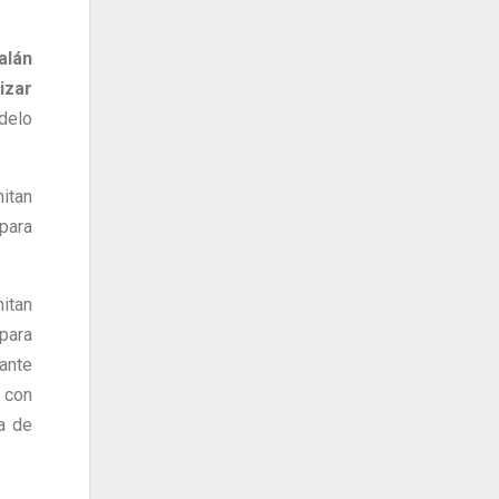
alán
izar
delo
itan
para
itan
para
 ante
 con
a de