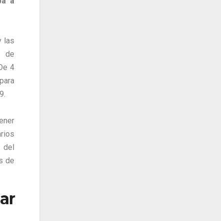
ba a
y las
s de
 De 4
para
9.
ener
rios
 del
s de
ar