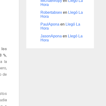
Michaelfropy
en
Llegó La
Hora
Robertabsex
en
Llegó La
Hora
PaulApona
en
Llegó La
Hora
JasonApona
en
Llegó La
Hora
 los
,8 %
,
a la
ero,
o de
stos
audia