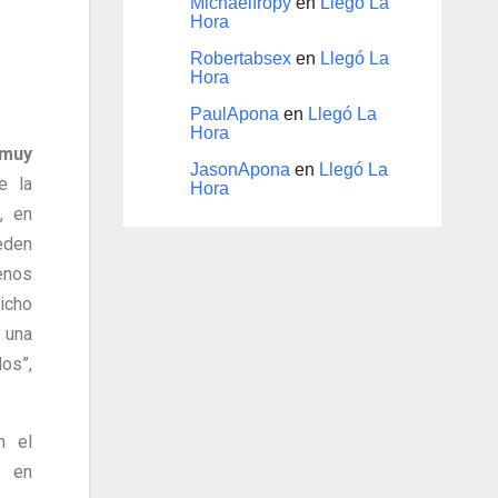
Michaelfropy
en
Llegó La
Hora
Robertabsex
en
Llegó La
Hora
PaulApona
en
Llegó La
Hora
muy
JasonApona
en
Llegó La
e la
Hora
, en
eden
enos
icho
i una
os”,
n el
a en