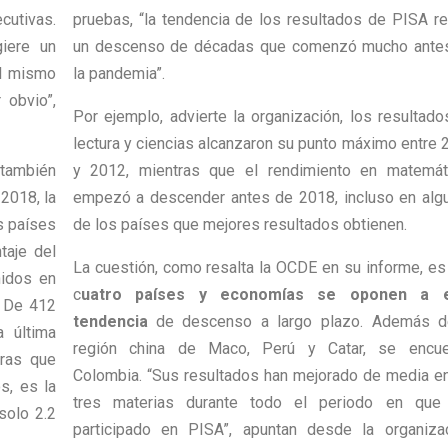
utivas.
pruebas, “la tendencia de los resultados de PISA re
iere un
un descenso de décadas que comenzó mucho ante
al mismo
la pandemia”.
 obvio”,
Por ejemplo, advierte la organización, los resultado
lectura y ciencias alcanzaron su punto máximo entre 
 también
y 2012, mientras que el rendimiento en matemát
2018, la
empezó a descender antes de 2018, incluso en alg
s países
de los países que mejores resultados obtienen.
taje del
La cuestión, como resalta la OCDE en su informe, es
nidos en
c
uatro países y economías se oponen a e
. De 412
tendencia
de descenso a largo plazo. Además d
 última
región china de Maco, Perú y Catar, se encue
tras que
Colombia. “Sus resultados han mejorado de media en
s, es la
tres materias durante todo el periodo en que
solo 2.2
participado en PISA”, apuntan desde la organizac