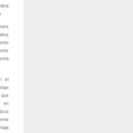
mbia
e
íses
atus
ento
ctor
 esta
n el
taje
 que
r en
mbos
nte
taja