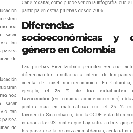
Cabe resaltar, como puede ver en la infografía, que el
ucación
participa en estas pruebas desde 2006.
muestran
Diferencias
como nos
a sacar
socioeconómicas y 
vio tan
género en Colombia
s países
gunas de
Las pruebas Pisa también permiten ver qué tant
diferencian los resultados al interior de los países
ucación
cuenta del nivel socioeconómico. En Colombia,
muestran
ejemplo,
el 25 % de los estudiantes 
como nos
favorecidos
(en términos socioeconómicos) obtu
a sacar
puntos más en matemáticas que el 25 % m
vio tan
favorecido. Sin embargo, dice la OCDE, esta diferenc
s países
inferior a los 93 puntos que hay entre ambos grupo
gunas de
los países de la organización. Además, acota el info