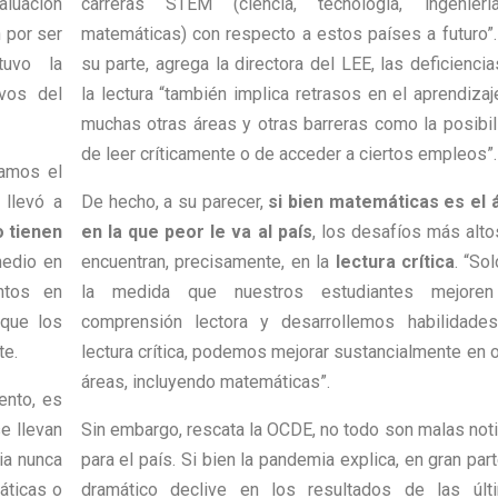
aluación
carreras STEM (ciencia, tecnología, ingenier
 por ser
matemáticas) con respecto a estos países a futuro”.
tuvo la
su parte, agrega la directora del LEE, las deficienci
ivos del
la lectura “también implica retrasos en el aprendiza
muchas otras áreas y otras barreras como la posibil
de leer críticamente o de acceder a ciertos empleos”.
damos el
llevó a
De hecho, a su parecer,
si bien matemáticas es el 
o tienen
en la que peor le va al país
, los desafíos más alto
medio en
encuentran, precisamente, en la
lectura crítica
. “So
ntos en
la medida que nuestros estudiantes mejore
 que los
comprensión lectora y desarrollemos habilidade
te.
lectura crítica, podemos mejorar sustancialmente en 
áreas, incluyendo matemáticas”.
ento, es
e llevan
Sin embargo, rescata la OCDE, no todo son malas noti
ia nunca
para el país. Si bien la pandemia explica, en gran part
áticas o
dramático declive en los resultados de las últ