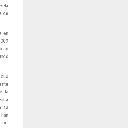
vela
s de
s en
2009
icas
unos
 que
sta
e la
ntra
 las
 han
ión.