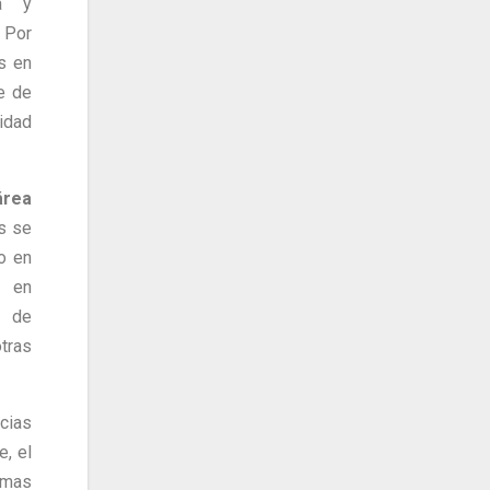
ía y
 Por
as en
je de
idad
área
s se
lo en
n en
s de
otras
cias
e, el
imas