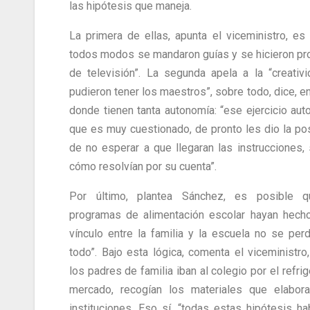
las hipótesis que maneja.
La primera de ellas, apunta el viceministro, es
todos modos se mandaron guías y se hicieron p
de televisión”. La segunda apela a la “creativ
pudieron tener los maestros”, sobre todo, dice, e
donde tienen tanta autonomía: “ese ejercicio aut
que es muy cuestionado, de pronto les dio la pos
de no esperar a que llegaran las instrucciones, 
cómo resolvían por su cuenta”.
Por último, plantea Sánchez, es posible q
programas de alimentación escolar hayan hech
vínculo entre la familia y la escuela no se perd
todo”. Bajo esta lógica, comenta el viceministro
los padres de familia iban al colegio por el refrig
mercado, recogían los materiales que elabor
instituciones. Eso sí, “todas estas hipótesis ha