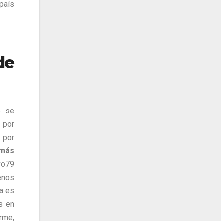
 país
de
o se
 por
 por
más
vo79
enos
ia es
s en
rme,