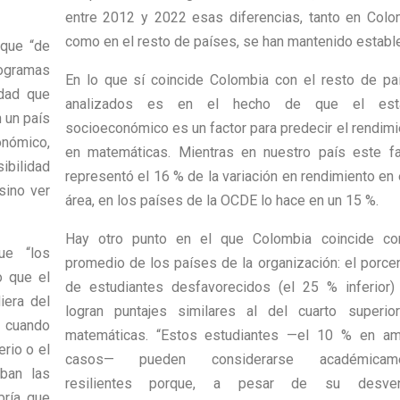
entre 2012 y 2022 esas diferencias, tanto en Colo
como en el resto de países, se han mantenido establ
 que “de
rogramas
En lo que sí coincide Colombia con el resto de pa
idad que
analizados es en el hecho de que el est
n un país
socioeconómico es un factor para predecir el rendimi
onómico,
en matemáticas. Mientras en nuestro país este fa
ibilidad
representó el 16 % de la variación en rendimiento en
sino ver
área, en los países de la OCDE lo hace en un 15 %.
Hay otro punto en el que Colombia coincide co
ue “los
promedio de los países de la organización: el porcen
o que el
de estudiantes desfavorecidos (el 25 % inferior)
iera del
logran puntajes similares al del cuarto superio
, cuando
matemáticas. “Estos estudiantes —el 10 % en a
erio o el
casos— pueden considerarse académicame
aban las
resilientes porque, a pesar de su desven
bría que