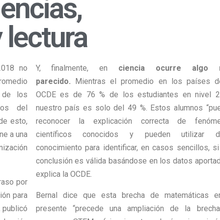
encias,
 lectura
2018 no
Y, finalmente, en
ciencia ocurre algo 
promedio
parecido.
Mientras el promedio en los países d
 de los
OCDE es de 76 % de los estudiantes en nivel 2
jos del
nuestro país es solo del 49 %. Estos alumnos “pu
de esto,
reconocer la explicación correcta de fenóm
ne a una
científicos conocidos y pueden utilizar d
nización
conocimiento para identificar, en casos sencillos, s
conclusión es válida basándose en los datos aportad
explica la OCDE.
raso por
ión para
Bernal dice que esta brecha de matemáticas e
 publicó
presente “precede una ampliación de la brech