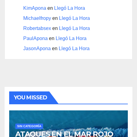
KimApona
en
Llegó La Hora
Michaelfropy
en
Llegó La Hora
Robertabsex
en
Llegó La Hora
PaulApona
en
Llegó La Hora
JasonApona
en
Llegó La Hora
YOU MISSED
SIN CATEGORÍA
ATAQUES EN EL MAR ROJO