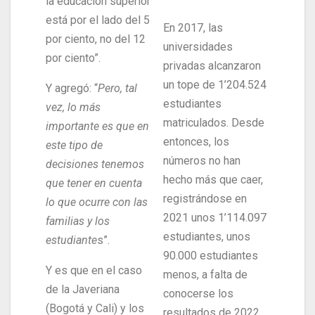
la educación superior
está por el lado del 5
En 2017, las
por ciento, no del 12
universidades
por ciento”.
privadas alcanzaron
un tope de 1’204.524
Y agregó: “
Pero, tal
estudiantes
vez, lo más
matriculados. Desde
importante es que en
entonces, los
este tipo de
números no han
decisiones tenemos
hecho más que caer,
que tener en cuenta
registrándose en
lo que ocurre con las
2021 unos 1’114.097
familias y los
estudiantes, unos
estudiante
s”.
90.000 estudiantes
Y es que en el caso
menos, a falta de
de la Javeriana
conocerse los
(Bogotá y Cali) y los
resultados de 2022,