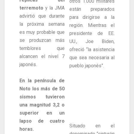
otros 1.000 militares
terremoto
y la JMA
están preparados
advirtió que durante
para dirigirse a la
la próxima semana
región. Mientras el
es muy probable que
presidente de EE.
se produzcan más
UU., Joe Biden,
temblores que
ofreció “la asistencia
alcancen el nivel 7
que sea necesaria al
japonés.
pueblo japonés”.
En la península de
Noto los más de 50
sismos tuvieron
una magnitud 3,2 o
superior en un
lapso de cuatro
Situado en el
horas.
denominado “cinturón