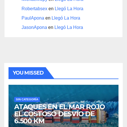
Robertabsex
en
Llegó La Hora
PaulApona
en
Llegó La Hora
JasonApona
en
Llegó La Hora
YOU MISSED
SIN CATEGORÍA
ATAQUES EN EL MAR ROJO
EL COSTOSO DESVÍO DE
6.500 KM