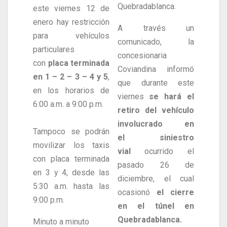
Quebradablanca.
este viernes 12 de
enero hay restricción
A través un
para vehículos
comunicado, la
particulares
concesionaria
con
placa terminada
Coviandina informó
en 1 – 2 – 3 – 4 y 5
,
que durante este
en los horarios de
viernes
se hará el
6:00 a.m. a 9:00 p.m.
retiro del vehículo
involucrado en
Tampoco se podrán
el siniestro
movilizar los taxis
vial
ocurrido el
con placa terminada
pasado 26 de
en 3 y 4, desde las
diciembre, el cual
5:30 a.m. hasta las
ocasionó
el cierre
9:00 p.m.
en el túnel en
Quebradablanca.
Minuto a minuto