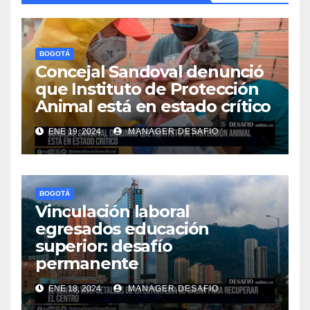
BOGOTÁ
Concejal Sandoval denunció
que Instituto de Protección
Animal está en estado crítico
ENE 19, 2024
MANAGER.DESAFIO
BOGOTÁ
Vinculación laboral
egresados educación
superior: desafío
permanente
ENE 18, 2024
MANAGER.DESAFIO